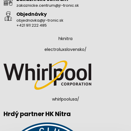
zakaznicke.centrum@jr-tronic.sk
Objednávky
objednavka@jr-tronic.sk
+421 911 222 485
hknitra
electroluxslovensko/
whirlpoolusa/
Hrdý partner HK Nitra