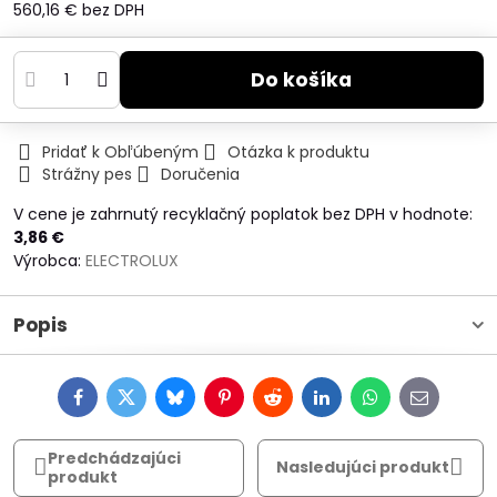
560,16 €
bez DPH
Do košíka
Pridať k Obľúbeným
Otázka k produktu
Strážny pes
Doručenia
V cene je zahrnutý recyklačný poplatok bez DPH v hodnote:
3,86 €
Výrobca:
ELECTROLUX
Popis
Facebook
Twitter
Bluesky
Pinterest
Reddit
LinkedIn
WhatsApp
E-
mail
Predchádzajúci
Nasledujúci produkt
produkt