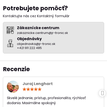
Potrebujete pomôcť?
Kontaktujte nás cez Kontaktný formulár
Zákaznícke centrum
zakaznicke.centrum@jr-tronic.sk
Objednávky
objednavka@jr-tronic.sk
+421 911 222 485
Recenzie
Juraj Lenghart
Hodnotenie:
5
/
Skvelé jednanie, prístup, profesionalita, rýchlosť
5
dodania. Maximálne spokojný