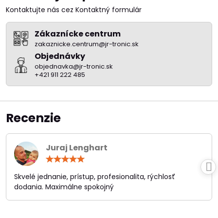
Kontaktujte nás cez Kontaktný formulár
Zákaznícke centrum
zakaznicke.centrum@jr-tronic.sk
Objednávky
objednavka@jr-tronic.sk
+421 911 222 485
Recenzie
Juraj Lenghart
Hodnotenie:
5
/
Skvelé jednanie, prístup, profesionalita, rýchlosť
5
dodania. Maximálne spokojný