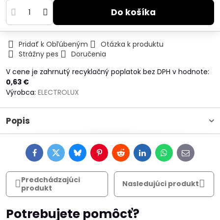
Do košíka
Pridať k Obľúbeným
Otázka k produktu
Strážny pes
Doručenia
V cene je zahrnutý recyklačný poplatok bez DPH v hodnote:
0,63 €
Výrobca:
ELECTROLUX
Popis
Facebook
Twitter
Bluesky
Pinterest
Reddit
LinkedIn
WhatsApp
E-
mail
Predchádzajúci
Nasledujúci produkt
produkt
Potrebujete pomôcť?