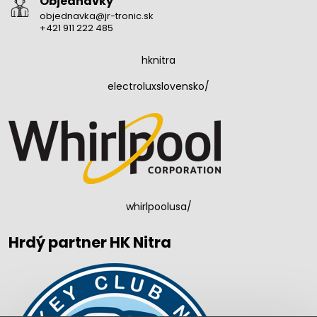
Objednávky
objednavka@jr-tronic.sk
+421 911 222 485
hknitra
electroluxslovensko/
whirlpoolusa/
Hrdý partner HK Nitra