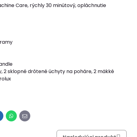
chine Care, rýchly 30 minútový, opláchnutie
ogramy
handle
ky, 2 sklopné drôtené úchyty na poháre, 2 mäkké
rolux
inkedIn
WhatsApp
E-
mail