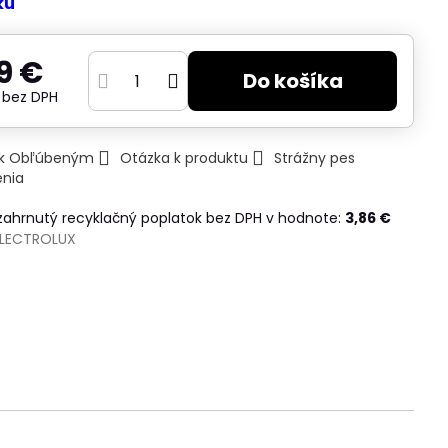
ku
9 €
Do košíka
€
bez DPH
ť k Obľúbeným
Otázka k produktu
Strážny pes
enia
 zahrnutý recyklačný poplatok bez DPH v hodnote:
3,86 €
ELECTROLUX