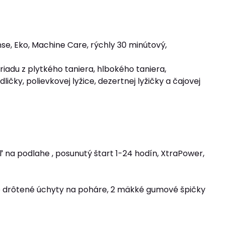
e, Eko, Machine Care, rýchly 30 minútový,
iadu z plytkého taniera, hlbokého taniera,
ičky, polievkovej lyžice, dezertnej lyžičky a čajovej
eľ na podlahe , posunutý štart 1-24 hodín, XtraPower,
pné drôtené úchyty na poháre, 2 mäkké gumové špičky