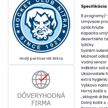
Špecifikácia
8 programy/-o
Umývacie prog
opláchnutie
Kapacita umýva
dezertného tan
lyžičky.
Systém sušeni
Možnosť odlože
Hrdý partner HK Nitra
Vodný senzor 
Indikátor soli a
Ukazovatele fu
extra hygieni
Výškovo nasta
Horný košík s
, sklopné drži
Dolný košík s: