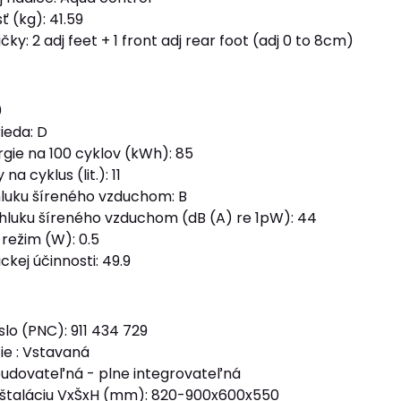
 (kg): 41.59
čky: 2 adj feet + 1 front adj rear foot (adj 0 to 8cm)
0
ieda: D
gie na 100 cyklov (kWh): 85
a cyklus (lit.): 11
 hluku šíreného vzduchom: B
 hluku šíreného vzduchom (dB (A) re 1pW): 44
režim (W): 0.5
ckej účinnosti: 49.9
lo (PNC): 911 434 729
ie : Vstavaná
abudovateľná - plne integrovateľná
inštaláciu VxŠxH (mm): 820-900x600x550