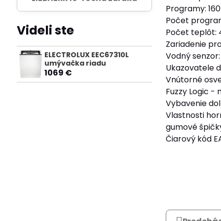
Programy: 160
Počet progra
Videli ste
Počet teplôt: 
Zariadenie pro
ELECTROLUX EEC67310L
Vodný senzor:
umývačka riadu
Ukazovatele di
1069 €
Vnútorné osvet
Fuzzy Logic -
Vybavenie doln
Vlastnosti ho
gumové špičky 
Čiarový kód 