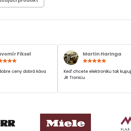
zajúci produkt
avomír Fiksel
Martin Haringa
Hodnotenie:
Hodn
5
5
/
/
 dobre ceny dobrá káva
Keď chcete elektroniku tak kupuj
5
5
JR Tronicu