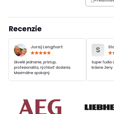
Predchád
Recenzie
Juraj Lenghart
Sl
S
Hodnotenie:
5
/
Skvelé jednanie, prístup,
Super ľudia
5
profesionalita, rýchlosť dodania.
krásne ženy
Maximálne spokojný