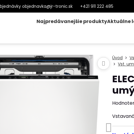
bjednávky objednavka@jr-tronic.sk
+421 911 222 485
Najpredávanejšie produkty
Aktuálne 
Úvod
V
Vst. um
ELE
umý
Hodnote
Vstavaná