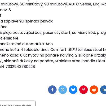
 minútový, 60 minútový, 90 minútový, AUTO Sense, Eko, Ma
mov: 8
4
ti zaplaveniu: spínací plavák
 áno
spleja: zostávajúci čas, posunutý štart, servisný kód, pr
lenie: Nie
 množstevná automatika: Áno
ého koša: 4 foldable tines Comfort Lift®,Stainless steel 
rného koša: 6 úchytov na poháre na víno, 2 sklopné držia
, sklopné držiaky na poháre, Stainless steel handle Elect
EAN: 7332543780228
Facebook
Twitter
Bluesky
Pinterest
Reddit
L