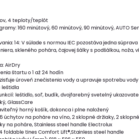
v, 4 teploty/teplôt
ramy: 160 minútový, 60 minútový, 90 minútový, AUTO Sens
nia: 14: V súlade s normou IEC pozostáva jedna súprava r
iera, skleného pohára, čajovej šálky s podšálkou, noža, vidl
a: AirDry
nia štartu o 1 až 24 hodín
zisťuje úroveň znečistenia vody a upravuje spotrebu vody
 leštidla
nkcií: leštidlo, soľ, budík, dvojfarebný svetelný ukazovat
cký, GlassCare
viteľný horný košík, dokonca i plne naložený
: 6 úchytov na poháre na víno, 2 sklopné držiaky, 2 sklo
aky na poháre, Stainless steel handle Electrolux
 4 foldable tines Comfort Lift®,Stainless steel handle