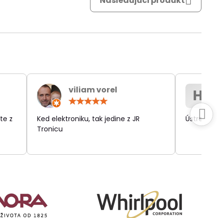
Nasledujúci produkt
viliam vorel
H
otenie:
Hodnotenie:
5
/
te z
Ked elektroniku, tak jedine z JR
Ústretov
5
Tronicu