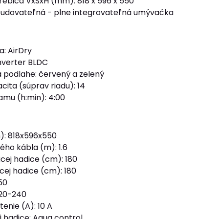
ebiča VxŠxH (mm): 818 x 596 x 550
abudovateľná - plne integrovateľná umývačka
a: AirDry
nverter BLDC
 podlahe: červený a zelený
ita (súprav riadu): 14
amu (h:min): 4:00
: 818x596x550
ého kábla (m): 1.6
cej hadice (cm): 180
cej hadice (cm): 180
50
220-240
enie (A): 10 A
j hadice: Aqua control