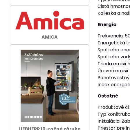
Čistá hmotnosť
Kolieska a noži
Energia
Frekvencia: 5
AMICA
Energetická tr
Spotreba ener
Spotreba vody n
Trieda emisií
Úroveň emisií
Pohotovostný 
Index energeti
Ostatné
Produktové čís
Typ konštrukc
Inštalácia: Z
Priestor pre 
LIEBHERR 10-ročná záruka