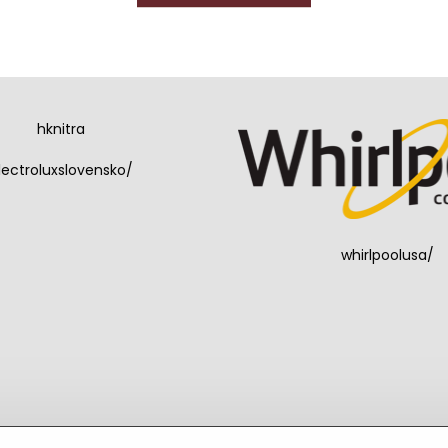
hknitra
lectroluxslovensko/
whirlpoolusa/