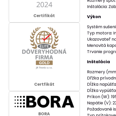
Rozmery spotr
Inštalácia: Z
Certifikát
Výkon
Systém sušeni
Typ motora: I
Ukazovateľ na
Menovitá kapac
Trvanie progr
Inštalácia
Rozmery (mm)
Dľžka prívodn
Certfikát
Dĺžka napúšťa
Dĺžka vypúšťa
Príkon (W): 19
Napätie (V): 
Požadované ist
BORA
Typ prítokove