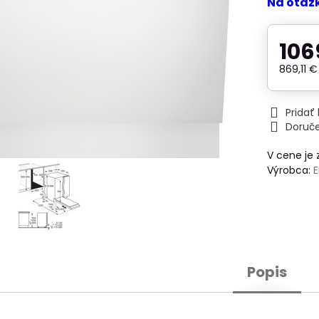
Na otáz
106
869,11 
Prida
Doruč
V cene je
Výrobca:
Popis