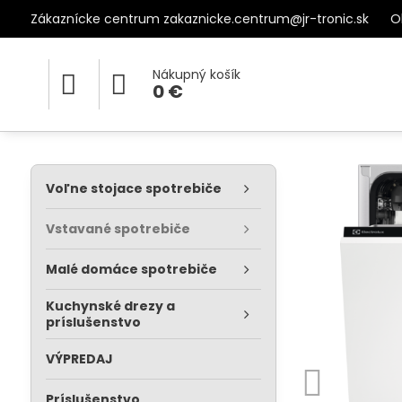
Zákaznícke centrum zakaznicke.centrum@jr-tronic.sk
O
Nákupný košík
0 €
Voľne stojace spotrebiče
Vstavané spotrebiče
Malé domáce spotrebiče
Kuchynské drezy a
príslušenstvo
VÝPREDAJ
Príslušenstvo