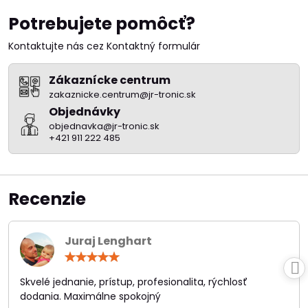
Potrebujete pomôcť?
Kontaktujte nás cez Kontaktný formulár
Zákaznícke centrum
zakaznicke.centrum@jr-tronic.sk
Objednávky
objednavka@jr-tronic.sk
+421 911 222 485
Recenzie
Juraj Lenghart
Hodnotenie:
5
/
Skvelé jednanie, prístup, profesionalita, rýchlosť
5
dodania. Maximálne spokojný