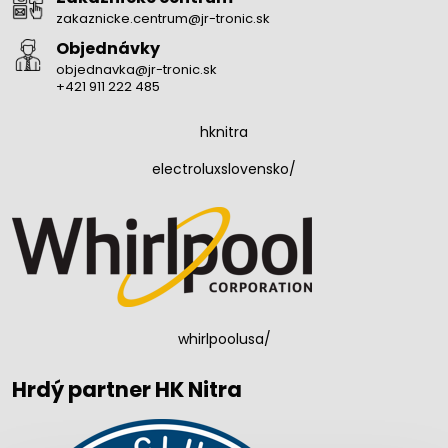
zakaznicke.centrum@jr-tronic.sk
Objednávky
objednavka@jr-tronic.sk
+421 911 222 485
hknitra
electroluxslovensko/
whirlpoolusa/
Hrdý partner HK Nitra