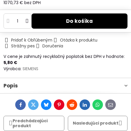
1070,73 €
bez DPH
Do košíka
Pridať k Obľúbeným
Otázka k produktu
Strážny pes
Doručenia
V cene je zahrnutý recyklačný poplatok bez DPH v hodnote:
5,80 €
Výrobca:
SIEMENS
Popis
Facebook
Twitter
Bluesky
Pinterest
Reddit
LinkedIn
WhatsApp
E-
mail
Predchádzajúci
Nasledujúci produkt
produkt