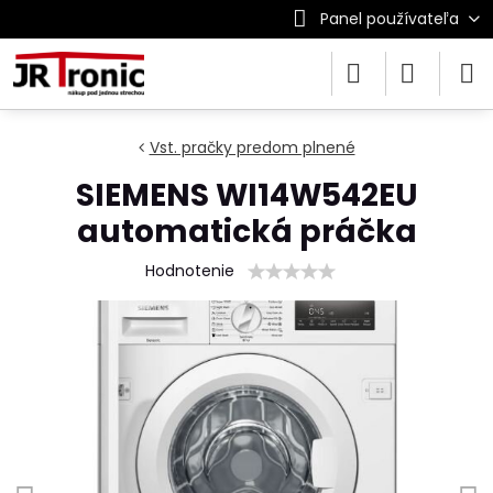
Panel používateľa
Vst. pračky predom plnené
SIEMENS WI14W542EU
automatická práčka
Hodnotenie