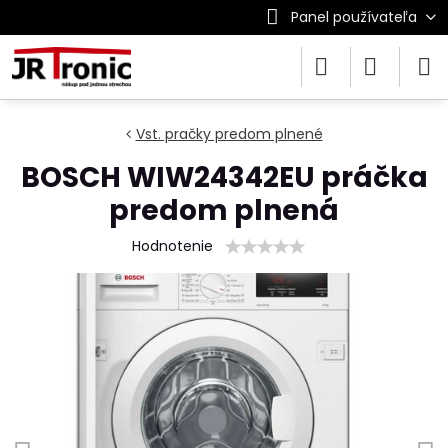
Panel používateľa
Vst. pračky predom plnené
BOSCH WIW24342EU práčka
predom plnená
Hodnotenie