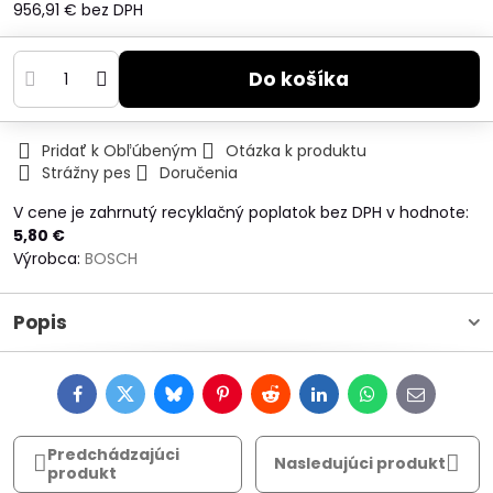
956,91 €
bez DPH
Do košíka
Pridať k Obľúbeným
Otázka k produktu
Strážny pes
Doručenia
V cene je zahrnutý recyklačný poplatok bez DPH v hodnote:
5,80 €
Výrobca:
BOSCH
Popis
Facebook
Twitter
Bluesky
Pinterest
Reddit
LinkedIn
WhatsApp
E-
mail
Predchádzajúci
Nasledujúci produkt
produkt