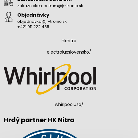
zakaznicke.centrum@jr-tronic.sk
Objednávky
objednavka@jr-tronic.sk
+421 911 222 485
hknitra
electroluxslovensko/
whirlpoolusa/
Hrdý partner HK Nitra