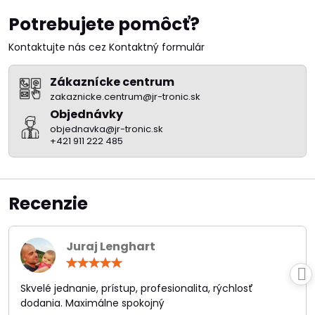
Potrebujete pomôcť?
Kontaktujte nás cez Kontaktný formulár
Zákaznícke centrum
zakaznicke.centrum@jr-tronic.sk
Objednávky
objednavka@jr-tronic.sk
+421 911 222 485
Recenzie
Juraj Lenghart
Hodnotenie:
5
/
Skvelé jednanie, prístup, profesionalita, rýchlosť
5
dodania. Maximálne spokojný