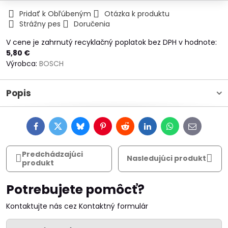
Pridať k Obľúbeným
Otázka k produktu
Strážny pes
Doručenia
V cene je zahrnutý recyklačný poplatok bez DPH v hodnote:
5,80 €
Výrobca:
BOSCH
Popis
Facebook
Twitter
Bluesky
Pinterest
Reddit
LinkedIn
WhatsApp
E-
mail
Predchádzajúci
Nasledujúci produkt
produkt
Potrebujete pomôcť?
Kontaktujte nás cez Kontaktný formulár