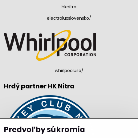
hknitra
electroluxslovensko/
whirlpoolusa/
Hrdý partner HK Nitra
Predvoľby súkromia