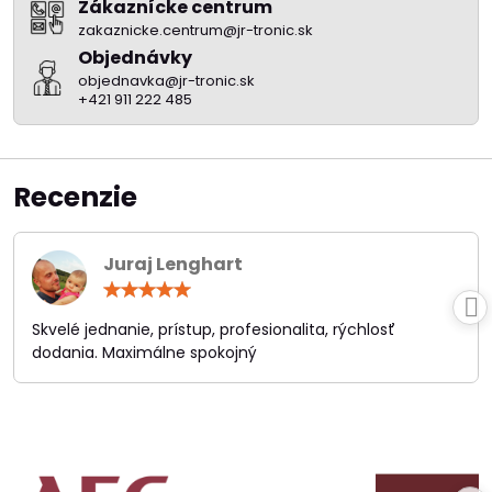
Zákaznícke centrum
zakaznicke.centrum@jr-tronic.sk
Objednávky
objednavka@jr-tronic.sk
+421 911 222 485
Recenzie
Juraj Lenghart
Hodnotenie:
5
/
Skvelé jednanie, prístup, profesionalita, rýchlosť
5
dodania. Maximálne spokojný