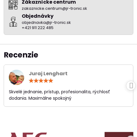
Zákaznícke centrum
zakaznicke.centrum@jr-tronic.sk
Objednávky
objednavka@jr-tronic.sk
+421 911 222 485
Recenzie
Juraj Lenghart
Hodnotenie:
5
/
Skvelé jednanie, prístup, profesionalita, rýchlosť
5
dodania. Maximálne spokojný