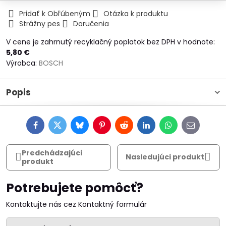
Pridať k Obľúbeným
Otázka k produktu
Strážny pes
Doručenia
V cene je zahrnutý recyklačný poplatok bez DPH v hodnote:
5,80 €
Výrobca:
BOSCH
Popis
Facebook
Twitter
Bluesky
Pinterest
Reddit
LinkedIn
WhatsApp
E-
mail
Predchádzajúci
Nasledujúci produkt
produkt
Potrebujete pomôcť?
Kontaktujte nás cez Kontaktný formulár