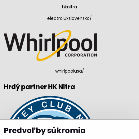
hknitra
electroluxslovensko/
whirlpoolusa/
Hrdý partner HK Nitra
Predvoľby súkromia