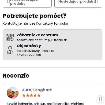
Nasledujúci produkt
produkt
Potrebujete pomôcť?
Kontaktujte nás cez Kontaktný formulár
Zákaznícke centrum
zakaznicke.centrum@jr-tronic.sk
Objednávky
objednavka@jr-tronic.sk
+421 911 222 485
Recenzie
Juraj Lenghart
Hodnotenie:
5
/
Skvelé jednanie, prístup, profesionalita, rýchlosť
5