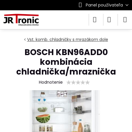
Panel používateľa
Vst. komb. chladničky s mrazákom dole
BOSCH KBN96ADD0
kombinácia
chladnička/mraznička
Hodnotenie