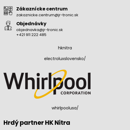
Zákaznícke centrum
zakaznicke.centrum@jr-tronic.sk
Objednávky
objednavka@jr-tronic.sk
+421 911 222 485
hknitra
electroluxslovensko/
whirlpoolusa/
Hrdý partner HK Nitra