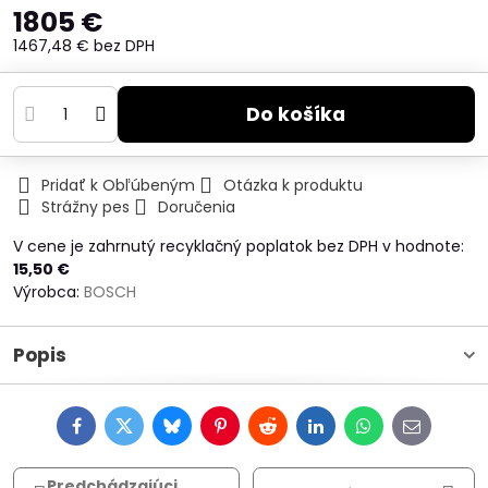
1805 €
1467,48 €
bez DPH
Do košíka
Pridať k Obľúbeným
Otázka k produktu
Strážny pes
Doručenia
V cene je zahrnutý recyklačný poplatok bez DPH v hodnote:
15,50 €
Výrobca:
BOSCH
Popis
Facebook
Twitter
Bluesky
Pinterest
Reddit
LinkedIn
WhatsApp
E-
mail
Predchádzajúci