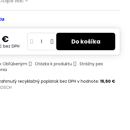
ítajte viac
ku
 €
Do košíka
 €
bez DPH
ť k Obľúbeným
Otázka k produktu
Strážny pes
enia
 zahrnutý recyklačný poplatok bez DPH v hodnote:
15,50 €
BOSCH