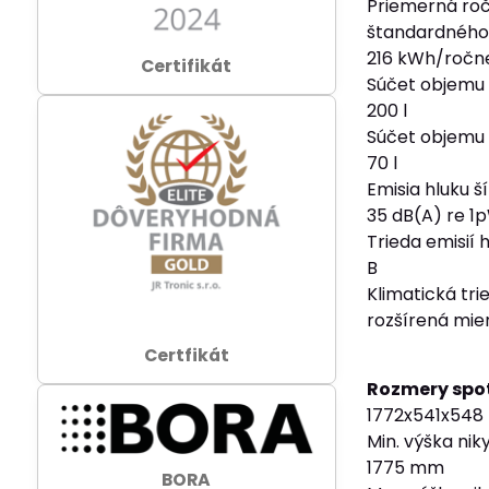
Priemerná roč
štandardného 
216 kWh/ročn
Certifikát
Súčet objemu 
200 l
Súčet objemu 
70 l
Emisia hluku 
35 dB(A) re 1
Trieda emisií
B
Klimatická tri
rozšírená mie
Certfikát
Rozmery spo
1772x541x54
Min. výška nik
1775 mm
BORA