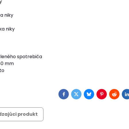
y
a niky
ka niky
leného spotrebiča
640 mm
to
Facebook
Twitter
Bluesky
Pinterest
Reddit
L
zajúci produkt