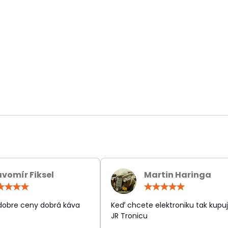
avomír Fiksel
Martin Haringa
Hodnotenie:
Hodn
5
5
/
/
 dobre ceny dobrá káva
Keď chcete elektroniku tak kupuj
5
5
JR Tronicu