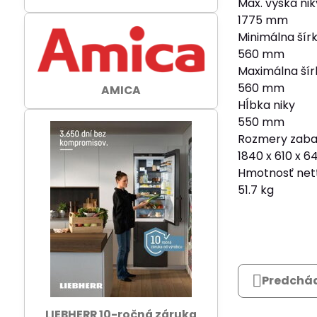
Max. výška nik
1775 mm
Minimálna šírk
560 mm
Maximálna šír
560 mm
AMICA
Hĺbka niky
550 mm
Rozmery zaba
1840 x 610 x 
Hmotnosť net
51.7 kg
Predchád
LIEBHERR 10-ročná záruka