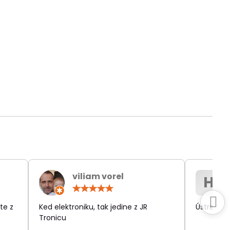
viliam vorel
H
otenie:
Hodnotenie:
5
/
te z
Ked elektroniku, tak jedine z JR
Ústretov
5
Tronicu