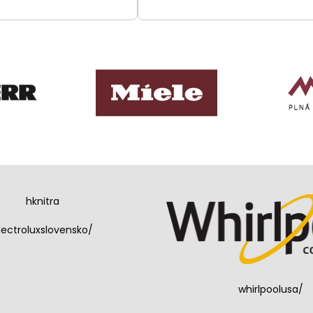
hknitra
lectroluxslovensko/
whirlpoolusa/