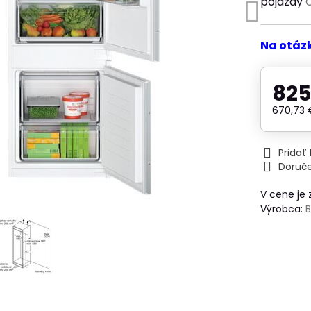
pojazdy
Č
Na otáz
825
670,73
Prida
Doruč
V cene je
Výrobca: