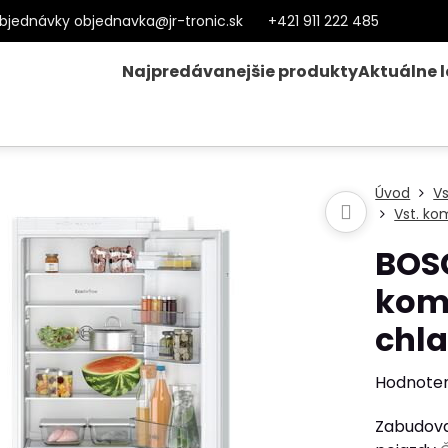
bjednávky objednavka@jr-tronic.sk
+421 911 222 485
Najpredávanejšie produkty
Aktuálne 
Úvod
V
Vst. ko
BOS
kom
chl
Hodnote
Zabudova