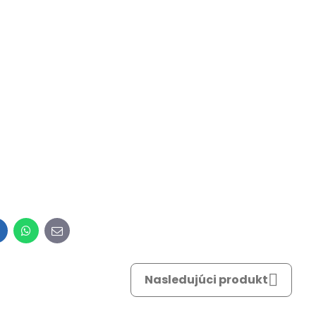
inkedIn
WhatsApp
E-
mail
Nasledujúci produkt