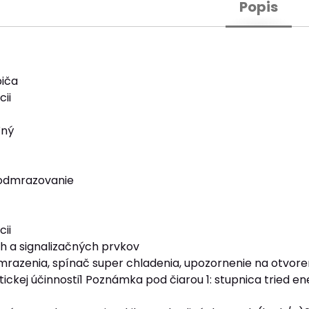
Popis
biča
cii
ľný
odmrazovanie
cii
h a signalizačných prvkov
mrazenia, spínač super chladenia, upozornenie na otvor
ickej účinnosti1 Poznámka pod čiarou 1: stupnica tried en