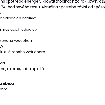
ná spotreba energie v kilowatthodinách za rok (kWh/a)2
24-hodinového testu. Aktuálna spotreba závisí od spôso
e
chladiacich oddielov
mraziacich oddielov
šíreného vzduchom
pW
 hluku šíreného vzduchom
eda
rna, mierna, subtropická
trebiča
8 mm
y