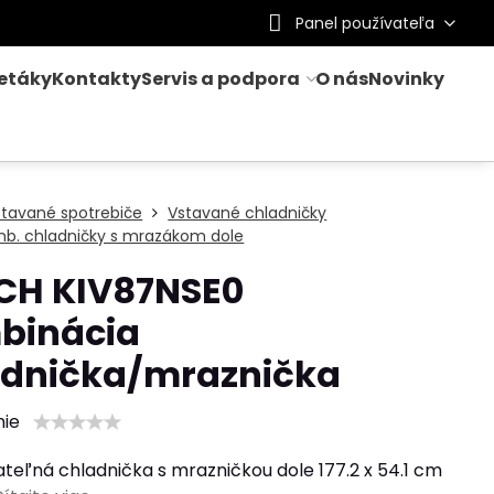
Panel používateľa
letáky
Kontakty
Servis a podpora
O nás
Novinky
stavané spotrebiče
Vstavané chladničky
mb. chladničky s mrazákom dole
CH KIV87NSE0
binácia
adnička/mraznička
nie
teľná chladnička s mrazničkou dole 177.2 x 54.1 cm