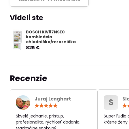
Videli ste
BOSCH KIV87NSE0
kombinácia
chladnička/mraznička
825 €
Recenzie
Juraj Lenghart
Sl
S
Hodnotenie:
5
/
Skvelé jednanie, prístup,
Super ľudia
5
profesionalita, rýchlosť dodania.
krásne ženy
Maximálne spokojný