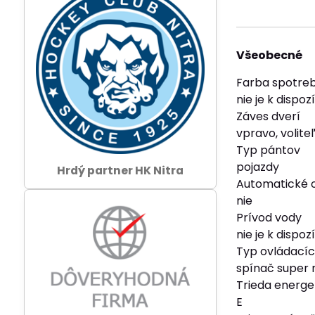
Všeobecné
Farba spotre
nie je k dispozí
Záves dverí
vpravo, volite
Typ pántov
pojazdy
Hrdý partner HK Nitra
Automatické 
nie
Prívod vody
nie je k dispozí
Typ ovládacíc
spínač super 
Trieda energet
E