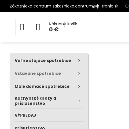
Zákaznícke centrum zakaznicke.centrum@jr-tronic.sk
O
Nákupný košík
0 €
Voľne stojace spotrebiče
Vstavané spotrebiče
Malé domáce spotrebiče
Kuchynské drezy a
príslušenstvo
VÝPREDAJ
Príslušenstvo