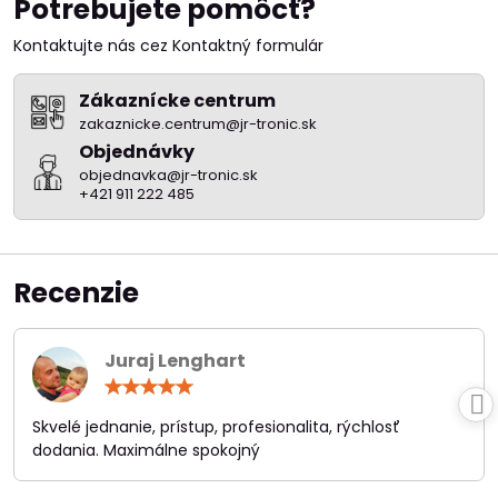
Potrebujete pomôcť?
Kontaktujte nás cez Kontaktný formulár
Zákaznícke centrum
zakaznicke.centrum@jr-tronic.sk
Objednávky
objednavka@jr-tronic.sk
+421 911 222 485
Recenzie
Juraj Lenghart
Hodnotenie:
5
/
Skvelé jednanie, prístup, profesionalita, rýchlosť
5
dodania. Maximálne spokojný