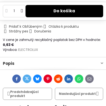
Do košíka
Pridať k Obľúbeným
Otázka k produktu
Strážny pes
Doručenia
V cene je zahrnutý recyklačný poplatok bez DPH v hodnote:
0,63 €
Výrobca:
ELECTROLUX
Popis
Facebook
Twitter
Bluesky
Pinterest
Reddit
LinkedIn
WhatsApp
E-
mail
Predchádzajúci
Nasledujúci produkt
produkt