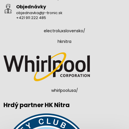
Objednávky
objednavka@jr-tronic.sk
+421 911 222 485
electroluxslovensko/
hknitra
whirlpoolusa/
Hrdý partner HK Nitra