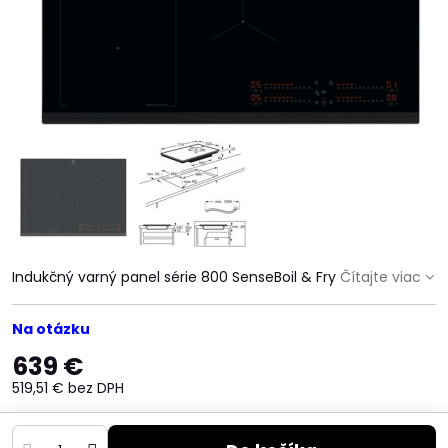
Indukčný varný panel série 800 SenseBoil & Fry
Čítajte viac
Na otázku
639 €
519,51 €
bez DPH