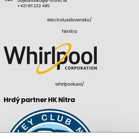
objednavka@jr-tronic.sk
+421 911 222 485
electroluxslovensko/
hknitra
whirlpoolusa/
Hrdý partner HK Nitra