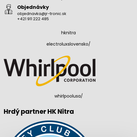
Objednávky
objednavka@jr-tronic.sk
+421 911 222 485
hknitra
electroluxslovensko/
whirlpoolusa/
Hrdý partner HK Nitra