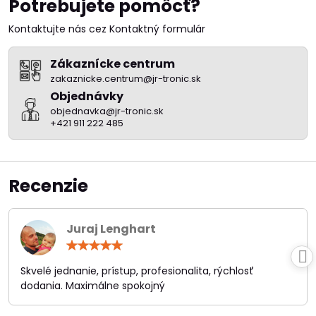
Potrebujete pomôcť?
Kontaktujte nás cez Kontaktný formulár
Zákaznícke centrum
zakaznicke.centrum@jr-tronic.sk
Objednávky
objednavka@jr-tronic.sk
+421 911 222 485
Recenzie
Juraj Lenghart
Hodnotenie:
5
/
Skvelé jednanie, prístup, profesionalita, rýchlosť
5
dodania. Maximálne spokojný