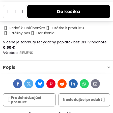
Do košíka
Pridať k Obľúbeným
Otázka k produktu
Strážny pes
Doručenia
V cene je zahrnutý recyklačný poplatok bez DPH v hodnote:
0,50 €
Výrobca:
SIEMENS
Popis
Facebook
Twitter
Bluesky
Pinterest
Reddit
LinkedIn
WhatsApp
E-
mail
Predchádzajúci
Nasledujúci produkt
produkt