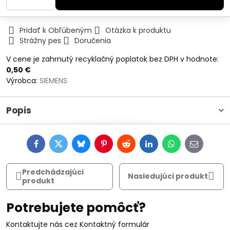
Pridať k Obľúbeným
Otázka k produktu
Strážny pes
Doručenia
V cene je zahrnutý recyklačný poplatok bez DPH v hodnote:
0,50 €
Výrobca:
SIEMENS
Popis
Facebook
Twitter
Bluesky
Pinterest
Reddit
LinkedIn
WhatsApp
E-
mail
Predchádzajúci
Nasledujúci produkt
produkt
Potrebujete pomôcť?
Kontaktujte nás cez Kontaktný formulár