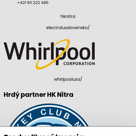
+421 911 222 485
hknitra
electroluxslovensko/
whirlpoolusa/
Hrdý partner HK Nitra