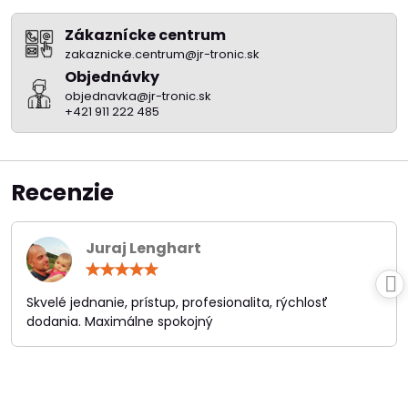
Zákaznícke centrum
zakaznicke.centrum@jr-tronic.sk
Objednávky
objednavka@jr-tronic.sk
+421 911 222 485
Recenzie
Juraj Lenghart
Hodnotenie:
5
/
Skvelé jednanie, prístup, profesionalita, rýchlosť
5
dodania. Maximálne spokojný