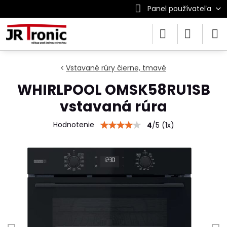
Panel používateľa
Vstavané rúry čierne, tmavé
WHIRLPOOL OMSK58RU1SB
vstavaná rúra
Hodnotenie
4
/
5
(
1
x)