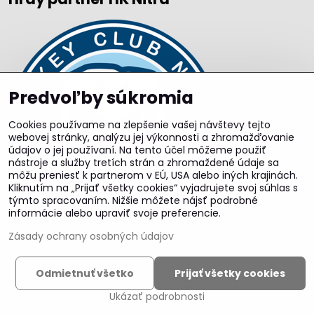
Predvoľby súkromia
Cookies používame na zlepšenie vašej návštevy tejto
webovej stránky, analýzu jej výkonnosti a zhromažďovanie
údajov o jej používaní. Na tento účel môžeme použiť
nástroje a služby tretích strán a zhromaždené údaje sa
môžu preniesť k partnerom v EÚ, USA alebo iných krajinách.
Kliknutím na „Prijať všetky cookies“ vyjadrujete svoj súhlas s
týmto spracovaním. Nižšie môžete nájsť podrobné
informácie alebo upraviť svoje preferencie.
Zásady ochrany osobných údajov
©
2026
Copyright
Odmietnuť všetko
Prijať všetky cookies
Predvoľby súkromia
Zásady ochrany osobných údajov
Ukázať podrobnosti
Vytvorené pomocou:
BiznisWeb.sk