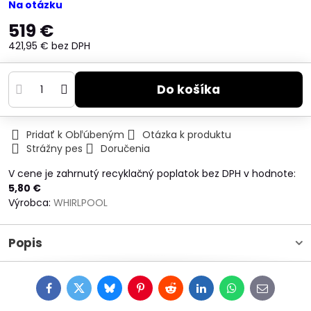
Na otázku
519 €
421,95 €
bez DPH
Do košíka
Pridať k Obľúbeným
Otázka k produktu
Strážny pes
Doručenia
V cene je zahrnutý recyklačný poplatok bez DPH v hodnote:
5,80 €
Výrobca:
WHIRLPOOL
Popis
Facebook
Twitter
Bluesky
Pinterest
Reddit
LinkedIn
WhatsApp
E-
mail