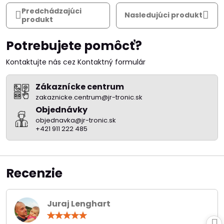
Predchádzajúci
Nasledujúci produkt
produkt
Potrebujete pomôcť?
Kontaktujte nás cez Kontaktný formulár
Zákaznícke centrum
zakaznicke.centrum@jr-tronic.sk
Objednávky
objednavka@jr-tronic.sk
+421 911 222 485
Recenzie
Juraj Lenghart
Hodnotenie:
5