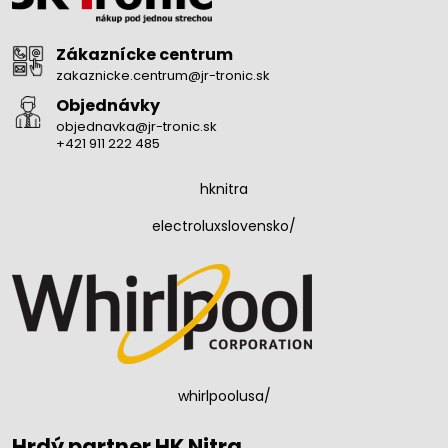
Zákaznícke centrum
zakaznicke.centrum@jr-tronic.sk
Objednávky
objednavka@jr-tronic.sk
+421 911 222 485
hknitra
electroluxslovensko/
whirlpoolusa/
Hrdý partner HK Nitra