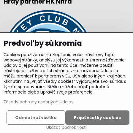
Hrdý partner HK Nitra
Predvoľby súkromia
Cookies používame na zlepšenie vašej návštevy tejto
webovej stránky, analýzu jej výkonnosti a zhromažďovanie
údajov o jej používaní. Na tento účel môžeme použiť
nástroje a služby tretích strán a zhromaždené údaje sa
môžu preniesť k partnerom v EÚ, USA alebo iných krajinách.
Kliknutím na „Prijať všetky cookies“ vyjadrujete svoj súhlas s
týmto spracovaním. Nižšie môžete nájsť podrobné
informácie alebo upraviť svoje preferencie.
Zásady ochrany osobných údajov
©
2026
Copyright
Odmietnuť všetko
Prijať všetky cookies
Predvoľby súkromia
Zásady ochrany osobných údajov
Ukázať podrobnosti
Vytvorené pomocou:
BiznisWeb.sk