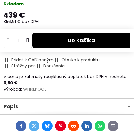
Skladom
439 €
356,91 €
bez DPH
Do košíka
Pridať k Obľúbeným
Otázka k produktu
Strážny pes
Doručenia
V cene je zahrnutý recyklačný poplatok bez DPH v hodnote:
5,80 €
Výrobca:
WHIRLPOOL
Popis
Facebook
Twitter
Bluesky
Pinterest
Reddit
LinkedIn
WhatsApp
E-
mail