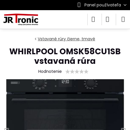
Panel používateľa
Vstavané rúry čierne, tmavé
WHIRLPOOL OMSK58CU1SB
vstavaná rúra
Hodnotenie