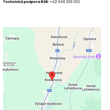
Technická podpora B2B:
+421 948 209 002
Externý obsah je blokovaný
Voľbami súkromia
Prajete si načítať externý obsah?
Povoliť tentokrát
Povoliť a zapamätať - súhlas s druhom
cookie: Funkčné
Otvoriť obsah v novom okne