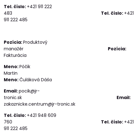
Tel. číslo:
+421 911 222
483
Tel. číslo:
+421
911 222 485
Pozícia:
Produktový
manažér
Pozícia:
Fakturácia
Meno:
Póčik
Martin
Meno:
Čuláková Dáša
Email:
pocik@jr-
tronic.sk
Email:
zakaznicke.centrum@jr-tronic.sk
Tel. číslo:
+421 948 609
760
Tel. číslo:
+421
911 222 485