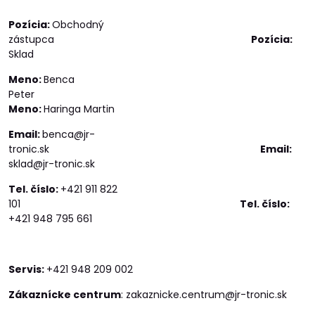
Pozícia:
Obchodný
zástupca
Pozícia:
Sklad
Meno:
Benca
Peter
Meno:
Haringa Martin
Email:
benca@jr-
tronic.sk
Email:
sklad@jr-tronic.sk
Tel. číslo:
+421 911 822
101
Tel. číslo:
+421 948 795 661
Servis:
+421 948 209 002
Zákaznícke centrum
: zakaznicke.centrum@jr-tronic.sk