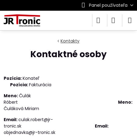
Panel používateľa
Kontakty
Kontaktné osoby
Pozícia:
Konateľ
Pozícia:
Fakturácia
Meno:
Čulák
Róbert
Meno:
Čuláková Miriam
Email:
culak.robert@jr-
tronic.sk
Email:
objednavka@jr-tronic.sk