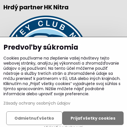
Hrdý partner HK Nitra
Predvoľby súkromia
Cookies používame na zlepšenie vašej návštevy tejto
webovej stránky, analýzu jej výkonnosti a zhromažďovanie
údajov o jej používaní. Na tento účel môžeme použiť
nástroje a služby tretích strán a zhromaždené údaje sa
môžu preniesť k partnerom v EÚ, USA alebo iných krajinách.
Kliknutím na „Prijať všetky cookies“ vyjadrujete svoj súhlas s
týmto spracovaním. Nižšie môžete nájsť podrobné
informácie alebo upraviť svoje preferencie.
Zásady ochrany osobných údajov
©
2026
Copyright
Odmietnuť všetko
Prijať všetky cookies
Predvoľby súkromia
Zásady ochrany osobných údajov