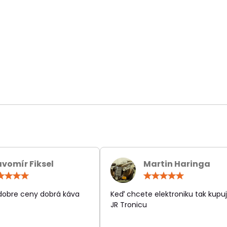
avomír Fiksel
Martin Haringa
Hodnotenie:
Hodn
5
5
/
/
 dobre ceny dobrá káva
Keď chcete elektroniku tak kupuj
5
5
JR Tronicu