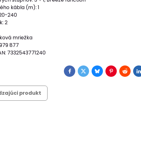
ého kábla (m): 1
220-240
k: 2
níková mriežka
2 979 877
AN: 7332543771240
Facebook
Twitter
Bluesky
Pinterest
Reddit
L
zajúci produkt