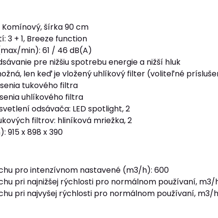
: Komínový, šírka 90 cm
í: 3 + 1, Breeze function
(max/min): 61 / 46 dB(A)
ávanie pre nižšiu spotrebu energie a nižší hluk
ožná, len keď je vložený uhlíkový filter (voliteľné prísluš
senia tukového filtra
senia uhlíkového filtra
vetlení odsávača: LED spotlight, 2
kových filtrov: hliníková mriežka, 2
 915 x 898 x 390
chu pro intenzívnom nastavené (m3/h): 600
hu pri najnižšej rýchlosti pro normálnom používaní, m3/h
chu pri najvyšej rýchlosti pro normálnom používaní, m3/h