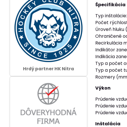
Špecifikácia
Typ inštalácie
Počet rýchlost
Úroveň hluku 
Ohraničené ods
Recirkulácia m
Indikátor zane
Indikácia zane
Typ a počet os
Hrdý partner HK Nitra
Typ a počet tu
Rozmery (mm):
Výkon
Prúdenie vzdu
Prúdenie vzduc
Prúdenie vzdu
Inštalácia