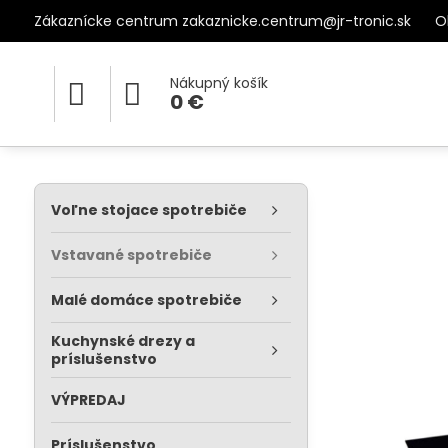
Zákaznícke centrum zakaznicke.centrum@jr-tronic.sk
O
Nákupný košík
0 €
Voľne stojace spotrebiče
Vstavané spotrebiče
Malé domáce spotrebiče
Kuchynské drezy a
príslušenstvo
VÝPREDAJ
Príslušenstvo