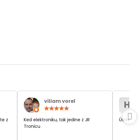
viliam vorel
H
otenie:
Hodnotenie:
5
/
te z
Ked elektroniku, tak jedine z JR
Ústretov
5
Tronicu