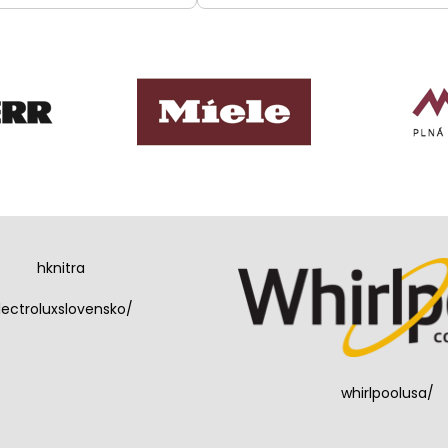
hknitra
lectroluxslovensko/
whirlpoolusa/