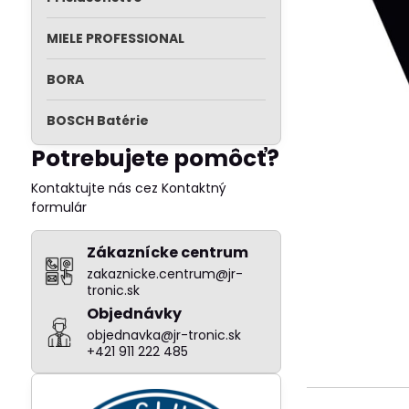
MIELE PROFESSIONAL
BORA
BOSCH Batérie
Potrebujete pomôcť?
Kontaktujte nás cez Kontaktný
formulár
Zákaznícke centrum
zakaznicke.centrum@jr-
tronic.sk
Objednávky
objednavka@jr-tronic.sk
+421 911 222 485