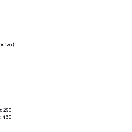
enstvo)
: 290
: 460