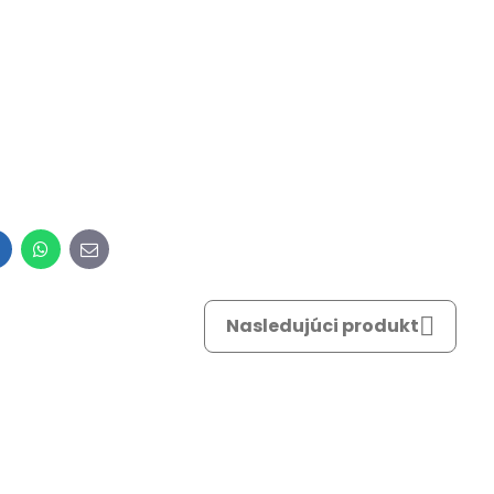
inkedIn
WhatsApp
E-
mail
Nasledujúci produkt