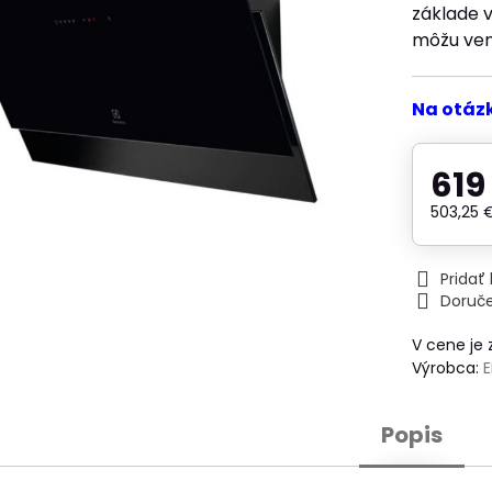
základe 
môžu ven
Na otáz
619
503,25
Prida
Doruč
V cene je
Výrobca:
Popis