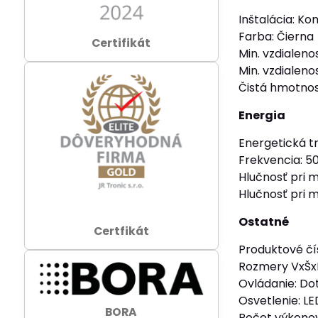
Inštalácia: K
Farba: Čierna
Certifikát
Min. vzdialeno
Min. vzdialeno
Čistá hmotnosť
Energia
Energetická tr
Frekvencia: 5
Hlučnosť pri 
Hlučnosť pri 
Ostatné
Certfikát
Produktové čí
Rozmery VxŠx
Ovládanie: Do
Osvetlenie: LE
BORA
Počet výkonov