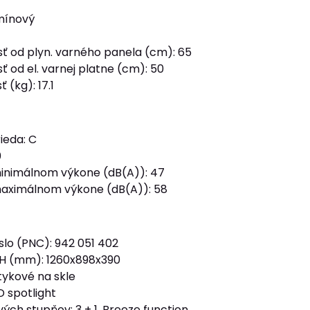
omínový
sť od plyn. varného panela (cm): 65
sť od el. varnej platne (cm): 50
 (kg): 17.1
ieda: C
0
minimálnom výkone (dB(A)): 47
maximálnom výkone (dB(A)): 58
slo (PNC): 942 051 402
H (mm): 1260x898x390
tykové na skle
D spotlight
ých stupňov: 3 + 1, Breeze function