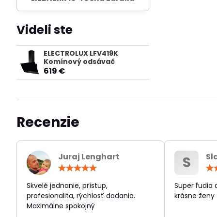
Videli ste
ELECTROLUX LFV419K
Komínový odsávač
619 €
Recenzie
Juraj Lenghart
Sl
S
Hodnotenie:
5
/
Skvelé jednanie, prístup,
Super ľudia
5
profesionalita, rýchlosť dodania.
krásne ženy
Maximálne spokojný