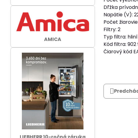
Dľžka prívodn
Napätie (V): 
Počet žiarovie
Filtry: 2
Typ filtra: hli
AMICA
Kód filtra: 90
Čiarový kód E
Predchád
LIEBHERR 10-ročná záruka