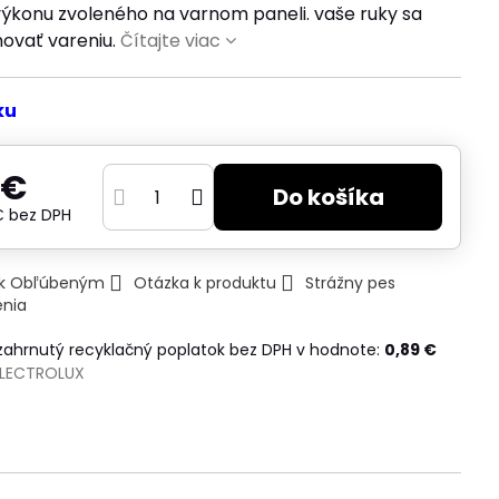
výkonu zvoleného na varnom paneli. vaše ruky sa
ovať vareniu.
Čítajte viac
ku
 €
Do košíka
 €
bez DPH
ť k Obľúbeným
Otázka k produktu
Strážny pes
enia
 zahrnutý recyklačný poplatok bez DPH v hodnote:
0,89 €
ELECTROLUX