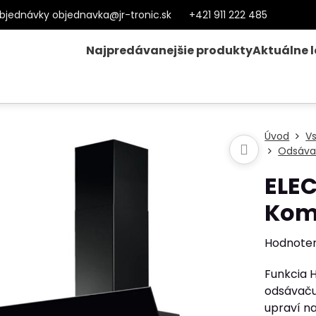
bjednávky objednavka@jr-tronic.sk
+421 911 222 485
Najpredávanejšie produkty
Aktuálne 
Úvod
V
Odsáva
ELE
Kom
Hodnote
Funkcia 
odsávaču
upraví n