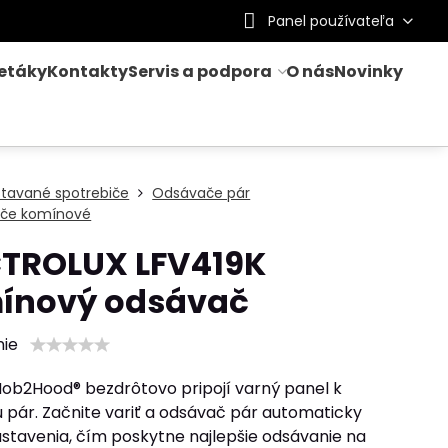
Panel používateľa
letáky
Kontakty
Servis a podpora
O nás
Novinky
stavané spotrebiče
Odsávače pár
če komínové
CTROLUX LFV419K
ínový odsávač
nie
Hob2Hood® bezdrôtovo pripojí varný panel k
 pár. Začnite variť a odsávač pár automaticky
astavenia, čím poskytne najlepšie odsávanie na