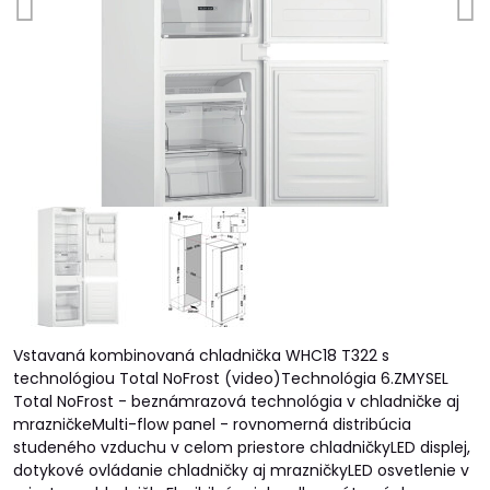
Vstavaná kombinovaná chladnička WHC18 T322 s
technológiou Total NoFrost (video)Technológia 6.ZMYSEL
Total NoFrost - beznámrazová technológia v chladničke aj
mrazničkeMulti-flow panel - rovnomerná distribúcia
studeného vzduchu v celom priestore chladničkyLED displej,
dotykové ovládanie chladničky aj mrazničkyLED osvetlenie v