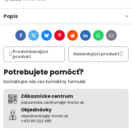
Popis
Facebook
Twitter
Bluesky
Pinterest
Reddit
LinkedIn
WhatsApp
E-
mail
Predchádzajúci
Nasledujúci produkt
produkt
Potrebujete pomôcť?
Kontaktujte nás cez Kontaktný formulár
Zákaznícke centrum
zakaznicke.centrum@jr-tronic.sk
Objednávky
objednavka@jr-tronic.sk
+421 911 222 485