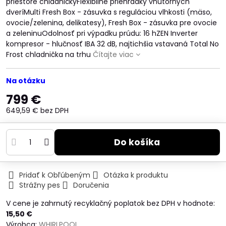
priestore chladničkyFlexibilné priehradky vnútorných
dveríMulti Fresh Box - zásuvka s reguláciou vlhkosti (mäso,
ovocie/zelenina, delikatesy), Fresh Box - zásuvka pre ovocie
a zeleninuOdolnosť pri výpadku prúdu: 16 hZEN Inverter
kompresor - hlučnosť IBA 32 dB, najtichšia vstavaná Total No
Frost chladnička na trhu
Čítajte viac
Na otázku
799 €
649,59 €
bez DPH
Do košíka
Pridať k Obľúbeným
Otázka k produktu
Strážny pes
Doručenia
V cene je zahrnutý recyklačný poplatok bez DPH v hodnote:
15,50 €
Výrobca:
WHIRLPOOL