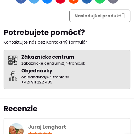
mail
Nasledujúci produkt
Potrebujete pomôcť?
Kontaktujte nás cez Kontaktný formulár
Zákaznícke centrum
zakaznicke.centrum@jr-tronic.sk
Objednávky
objednavka@jr-tronic.sk
+421 911 222 485
Recenzie
Juraj Lenghart
Hodnotenie: