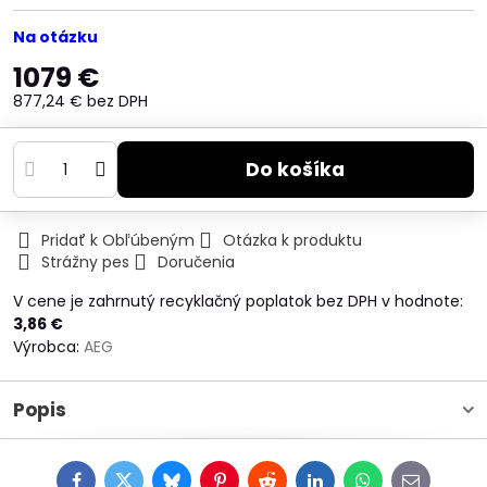
Na otázku
1079 €
877,24 €
bez DPH
Do košíka
Pridať k Obľúbeným
Otázka k produktu
Strážny pes
Doručenia
V cene je zahrnutý recyklačný poplatok bez DPH v hodnote:
3,86 €
Výrobca:
AEG
Popis
Facebook
Twitter
Bluesky
Pinterest
Reddit
LinkedIn
WhatsApp
E-