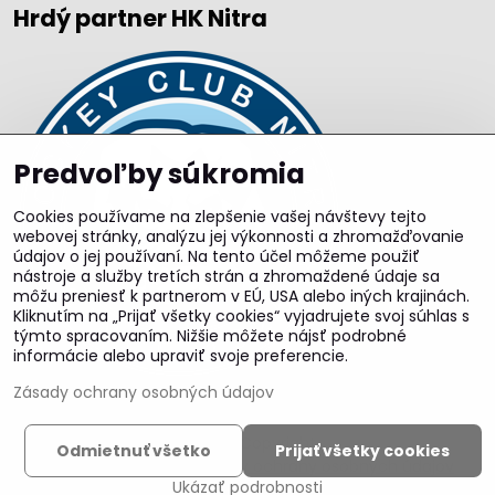
Hrdý partner HK Nitra
Predvoľby súkromia
Cookies používame na zlepšenie vašej návštevy tejto
webovej stránky, analýzu jej výkonnosti a zhromažďovanie
údajov o jej používaní. Na tento účel môžeme použiť
nástroje a služby tretích strán a zhromaždené údaje sa
môžu preniesť k partnerom v EÚ, USA alebo iných krajinách.
Kliknutím na „Prijať všetky cookies“ vyjadrujete svoj súhlas s
týmto spracovaním. Nižšie môžete nájsť podrobné
informácie alebo upraviť svoje preferencie.
Zásady ochrany osobných údajov
©
2026
Copyright
Odmietnuť všetko
Prijať všetky cookies
Predvoľby súkromia
Zásady ochrany osobných údajov
Ukázať podrobnosti
Vytvorené pomocou:
BiznisWeb.sk