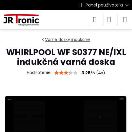
Panel používateľa
Varné dosky indukčné
WHIRLPOOL WF S0377 NE/IXL
indukčná varná doska
Hodnotenie
3.25
/
5
(
4
x)