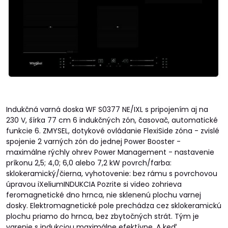
Indukčná varná doska WF S0377 NE/IXL s pripojením aj na
230 V, šírka 77 cm 6 indukčných zón, časovač, automatické
funkcie 6. ZMYSEL, dotykové ovládanie FlexiSide zóna - zvislé
spojenie 2 varných zón do jednej Power Booster -
maximálne rýchly ohrev Power Management - nastavenie
príkonu 2,5; 4,0; 6,0 alebo 7,2 kW povrch/farba:
sklokeramický/čierna, vyhotovenie: bez rámu s povrchovou
úpravou iXeliumINDUKCIA Pozrite si video zohrieva
feromagnetické dno hrnca, nie sklenenú plochu varnej
dosky. Elektromagnetické pole prechádza cez sklokeramickú
plochu priamo do hrnca, bez zbytočných strát. Tým je
varenie s indukciou maximálne efektívne. A keď