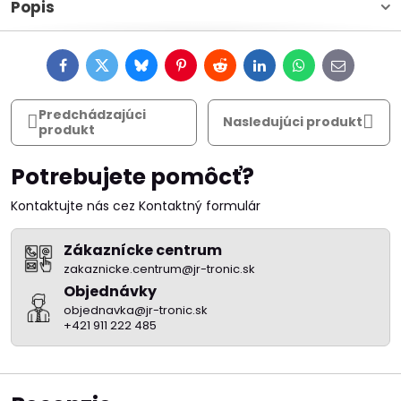
Popis
Facebook
Twitter
Bluesky
Pinterest
Reddit
LinkedIn
WhatsApp
E-
mail
Predchádzajúci
Nasledujúci produkt
produkt
Potrebujete pomôcť?
Kontaktujte nás cez Kontaktný formulár
Zákaznícke centrum
zakaznicke.centrum@jr-tronic.sk
Objednávky
objednavka@jr-tronic.sk
+421 911 222 485