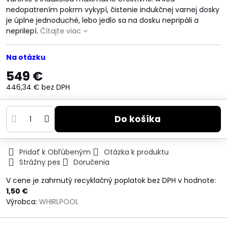
nedopatrením pokrm vykypí, čistenie indukčnej varnej dosky
je úplne jednoduché, lebo jedlo sa na dosku nepripáli a
neprilepí.
Čítajte viac
Na otázku
549 €
446,34 €
bez DPH
Do košíka
Pridať k Obľúbeným
Otázka k produktu
Strážny pes
Doručenia
V cene je zahrnutý recyklačný poplatok bez DPH v hodnote:
1,50 €
Výrobca:
WHIRLPOOL