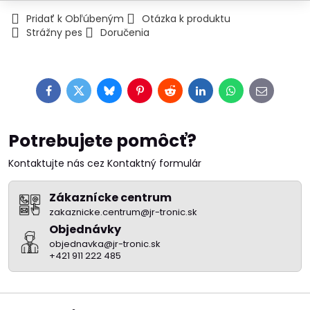
Pridať k Obľúbeným
Otázka k produktu
Strážny pes
Doručenia
Facebook
Twitter
Bluesky
Pinterest
Reddit
LinkedIn
WhatsApp
E-
mail
Potrebujete pomôcť?
Kontaktujte nás cez Kontaktný formulár
Zákaznícke centrum
zakaznicke.centrum@jr-tronic.sk
Objednávky
objednavka@jr-tronic.sk
+421 911 222 485