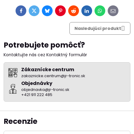
Facebook
Twitter
Bluesky
Pinterest
Reddit
LinkedIn
WhatsApp
E-
mail
Nasledujúci produkt
Potrebujete pomôcť?
Kontaktujte nás cez Kontaktný formulár
Zákaznícke centrum
zakaznicke.centrum@jr-tronic.sk
Objednávky
objednavka@jr-tronic.sk
+421 911 222 485
Recenzie