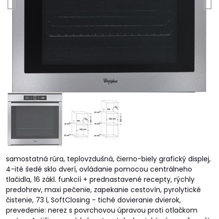
samostatná rúra, teplovzdušná, čierno-biely grafický displej,
4-ité šedé sklo dverí, ovládanie pomocou centrálneho
tlačidla, 16 zákl. funkcií + prednastavené recepty, rýchly
predohrev, maxi pečenie, zapekanie cestovín, pyrolytické
čistenie, 73 l, SoftClosing - tiché dovieranie dvierok,
prevedenie: nerez s povrchovou úpravou proti otlačkom