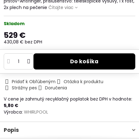
prstov-Antifinger, príslušenstvo: teleskopické výsuvy, 1 x rošt,
2x plech na pečenie
Čítajte viac
Skladom
529 €
430,08 €
bez DPH
Do košíka
Pridať k Obľúbeným
Otázka k produktu
Strážny pes
Doručenia
V cene je zahrnutý recyklačný poplatok bez DPH v hodnote:
5,80 €
Výrobca:
WHIRLPOOL
Popis