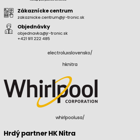
Zákaznícke centrum
zakaznicke.centrum@jr-tronic.sk
Objednávky
objednavka@jr-tronic.sk
+421 911 222 485
electroluxslovensko/
hknitra
whirlpoolusa/
Hrdý partner HK Nitra