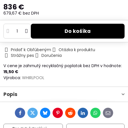
836 €
679,67 €
bez DPH
Do košíka
Pridať k Obľúbeným
Otázka k produktu
Strážny pes
Doručenia
V cene je zahrnutý recyklačný poplatok bez DPH v hodnote:
15,50 €
Výrobca:
WHIRLPOOL
Popis
Facebook
Twitter
Bluesky
Pinterest
Reddit
LinkedIn
WhatsApp
E-
mail