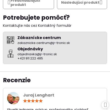
Predchádzajúci
Nasledujúci produkt
produkt
Potrebujete pomôcť?
Kontaktujte nás cez Kontaktný formulár
Zákaznícke centrum
zakaznicke.centrum@jr-tronic.sk
Objednávky
objednavka@jr-tronic.sk
+421 911 222 485
Recenzie
Juraj Lenghart
Hodnotenie:
5
/
Skvelé jednanie, prístup, profesionalita, rýchlosť