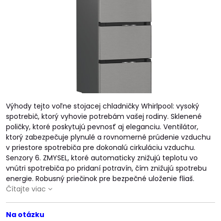
Výhody tejto voľne stojacej chladničky Whirlpool: vysoký
spotrebič, ktorý vyhovie potrebám vašej rodiny. Sklenené
poličky, ktoré poskytujú pevnosť aj eleganciu. Ventilátor,
ktorý zabezpečuje plynulé a rovnomerné prúdenie vzduchu
v priestore spotrebiča pre dokonalú cirkuláciu vzduchu.
Senzory 6. ZMYSEL, ktoré automaticky znižujú teplotu vo
vnútri spotrebiča po pridaní potravín, čím znižujú spotrebu
energie. Robusný priečinok pre bezpečné uloženie fliaš.
Čítajte viac
Na otázku