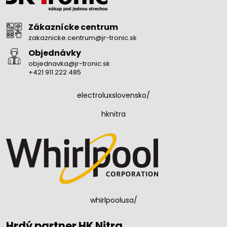
Zákaznícke centrum
zakaznicke.centrum@jr-tronic.sk
Objednávky
objednavka@jr-tronic.sk
+421 911 222 485
electroluxslovensko/
hknitra
whirlpoolusa/
Hrdý partner HK Nitra