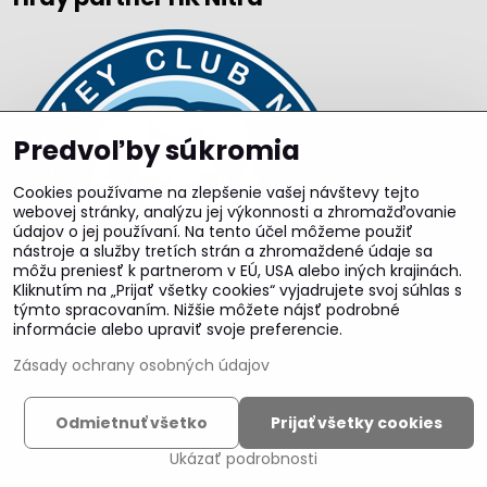
Predvoľby súkromia
Cookies používame na zlepšenie vašej návštevy tejto
webovej stránky, analýzu jej výkonnosti a zhromažďovanie
údajov o jej používaní. Na tento účel môžeme použiť
nástroje a služby tretích strán a zhromaždené údaje sa
môžu preniesť k partnerom v EÚ, USA alebo iných krajinách.
Kliknutím na „Prijať všetky cookies“ vyjadrujete svoj súhlas s
týmto spracovaním. Nižšie môžete nájsť podrobné
informácie alebo upraviť svoje preferencie.
Zásady ochrany osobných údajov
©
2026
Copyright
Odmietnuť všetko
Prijať všetky cookies
Predvoľby súkromia
Zásady ochrany osobných údajov
Ukázať podrobnosti
Vytvorené pomocou:
BiznisWeb.sk