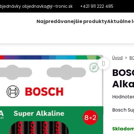
bjednávky objednavka@jr-tronic.sk
+421 911 222 485
Najpredávanejšie produkty
Aktuálne 
Úvod
B
BOS
Alka
Hodnote
Bosch Su
Sklado