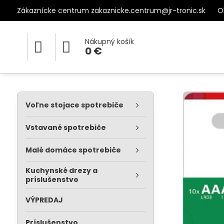
Zákaznícke centrum zakaznicke.centrum@jr-tronic.sk
O
Nákupný košík
0 €
Voľne stojace spotrebiče
Vstavané spotrebiče
Malé domáce spotrebiče
Kuchynské drezy a
príslušenstvo
VÝPREDAJ
Príslušenstvo