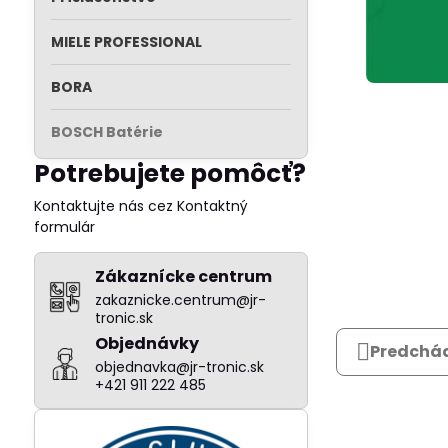
MIELE PROFESSIONAL
BORA
BOSCH Batérie
Potrebujete pomôcť?
Kontaktujte nás cez Kontaktný
formulár
Zákaznícke centrum
zakaznicke.centrum@jr-
tronic.sk
Objednávky
Predchád
objednavka@jr-tronic.sk
+421 911 222 485