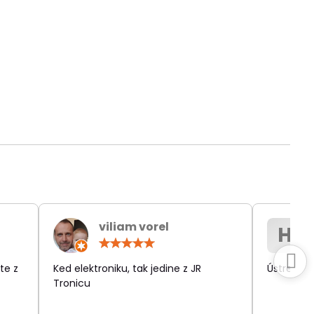
viliam vorel
H
otenie:
Hodnotenie:
5
/
te z
Ked elektroniku, tak jedine z JR
Ústretov
5
Tronicu