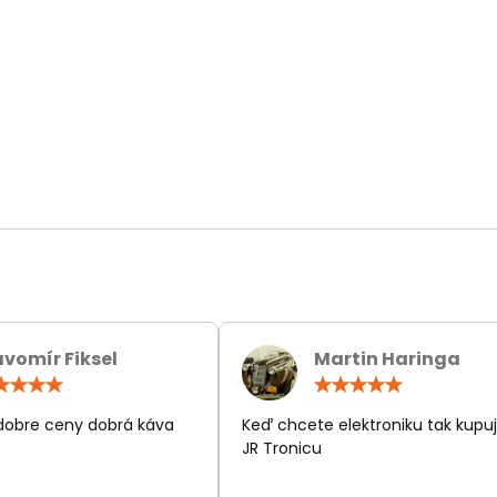
avomír Fiksel
Martin Haringa
Hodnotenie:
Hodn
5
5
/
/
 dobre ceny dobrá káva
Keď chcete elektroniku tak kupuj
5
5
JR Tronicu