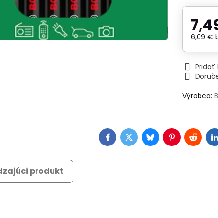
7,4
6,09 €
Prida
Doruč
Výrobca:
Facebook
Twitter
Bluesky
Pinterest
Reddit
L
zajúci produkt