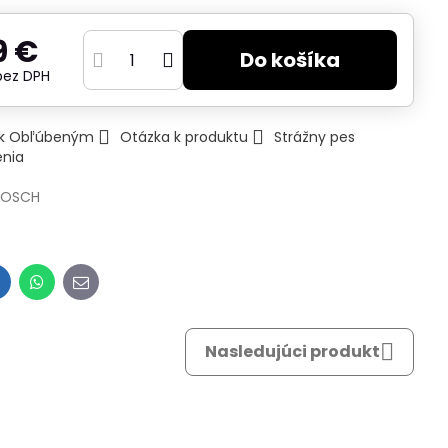
9 €
Do košíka
bez DPH
ť k Obľúbeným
Otázka k produktu
Strážny pes
enia
BOSCH
inkedIn
WhatsApp
E-
mail
Nasledujúci produkt