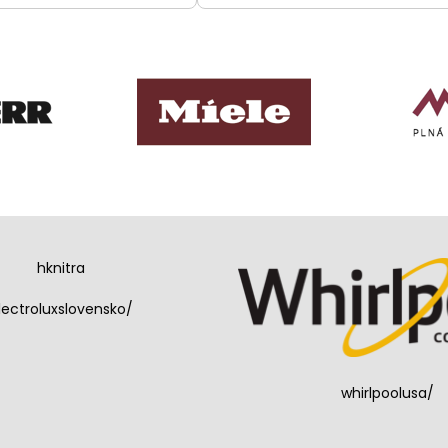
hknitra
lectroluxslovensko/
whirlpoolusa/