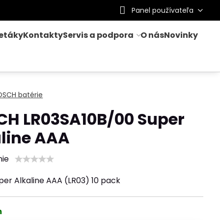
Panel používateľa
letáky
Kontakty
Servis a podpora
O nás
Novinky
OSCH batérie
CH LR03SA10B/00 Super
line AAA
nie
per Alkaline AAA (LR03) 10 pack
m