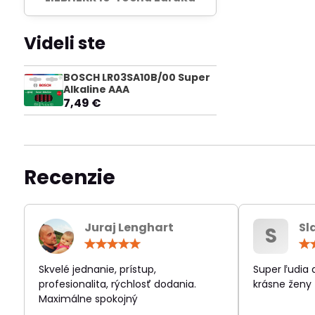
Videli ste
BOSCH LR03SA10B/00 Super
Alkaline AAA
7,49 €
Recenzie
Juraj Lenghart
Sl
S
Hodnotenie:
5
/
Skvelé jednanie, prístup,
Super ľudia
5
profesionalita, rýchlosť dodania.
krásne ženy
Maximálne spokojný