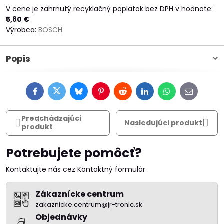
V cene je zahrnutý recyklačný poplatok bez DPH v hodnote:
5,80 €
Výrobca:
BOSCH
Popis
Facebook
Twitter
Bluesky
Pinterest
Reddit
LinkedIn
WhatsApp
E-
mail
Predchádzajúci
Nasledujúci produkt
produkt
Potrebujete pomôcť?
Kontaktujte nás cez Kontaktný formulár
Zákaznícke centrum
zakaznicke.centrum@jr-tronic.sk
Objednávky