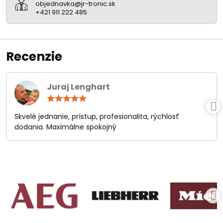
objednavka@jr-tronic.sk
+421 911 222 485
Recenzie
Juraj Lenghart
Hodnotenie:
5
/
Skvelé jednanie, prístup, profesionalita, rýchlosť
5
dodania. Maximálne spokojný