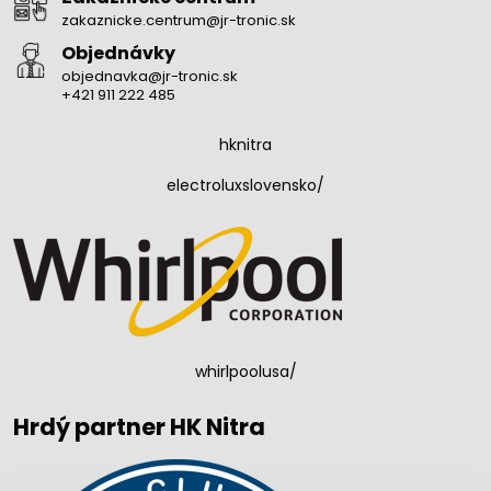
zakaznicke.centrum@jr-tronic.sk
Objednávky
objednavka@jr-tronic.sk
+421 911 222 485
hknitra
electroluxslovensko/
whirlpoolusa/
Hrdý partner HK Nitra