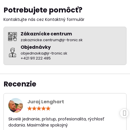
Potrebujete pomôcť?
Kontaktujte nás cez Kontaktný formulár
Zákaznícke centrum
zakaznicke.centrum@jr-tronic.sk
Objednávky
objednavka@jr-tronic.sk
+421 911 222 485
Recenzie
Juraj Lenghart
Hodnotenie:
5
/
Skvelé jednanie, prístup, profesionalita, rýchlosť
5
dodania. Maximálne spokojný