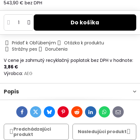
543,90 €
bez DPH
Do košíka
Pridať k Obľúbeným
Otázka k produktu
Strážny pes
Doručenia
V cene je zahrnutý recyklačný poplatok bez DPH v hodnote:
3,86 €
Výrobca:
AEG
Popis
Facebook
Twitter
Bluesky
Pinterest
Reddit
LinkedIn
WhatsApp
E-
mail
Predchádzajúci
Nasledujúci produkt
produkt