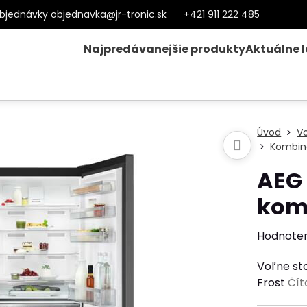
bjednávky objednavka@jr-tronic.sk
+421 911 222 485
Najpredávanejšie produkty
Aktuálne 
Úvod
Vo
Kombin
AEG
kom
Hodnote
Voľne st
Frost
Čít