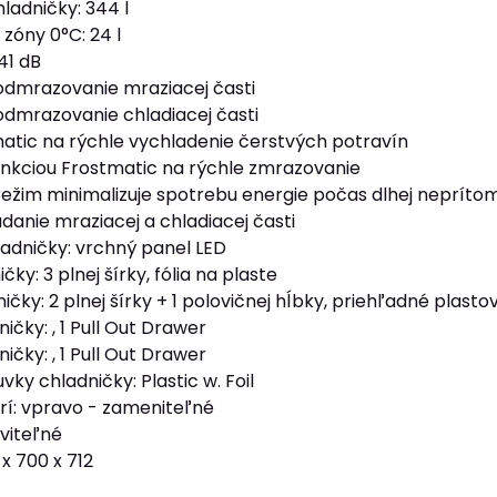
ladničky: 344 l
zóny 0°C: 24 l
41 dB
dmrazovanie mraziacej časti
dmrazovanie chladiacej časti
atic na rýchle vychladenie čerstvých potravín
unkciou Frostmatic na rýchle zmrazovanie
ežim minimalizuje spotrebu energie počas dlhej neprítom
danie mraziacej a chladiacej časti
ladničky: vrchný panel LED
čky: 3 plnej šírky, fólia na plaste
čky: 2 plnej šírky + 1 polovičnej hĺbky, priehľadné plasto
ičky: , 1 Pull Out Drawer
ičky: , 1 Pull Out Drawer
vky chladničky: Plastic w. Foil
rí: vpravo - zameniteľné
aviteľné
x 700 x 712