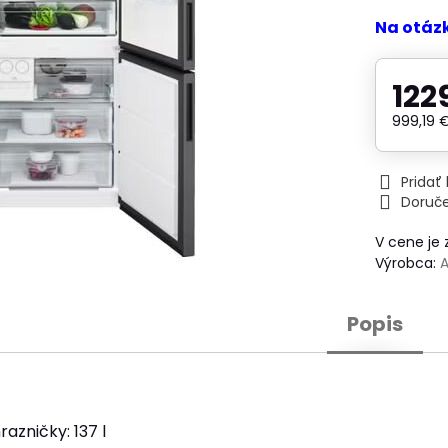
Na otáz
122
999,19 
Prida
Doruč
V cene je
Výrobca:
Popis
azničky: 137 l