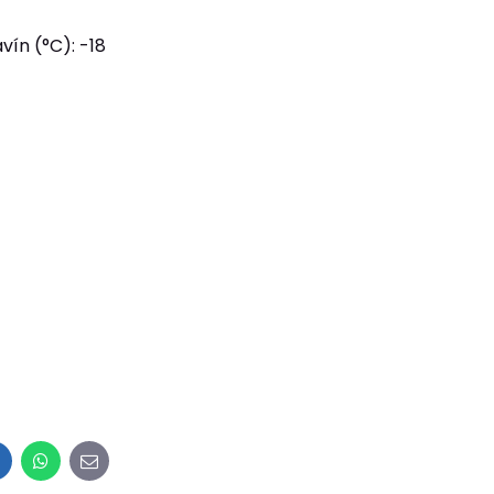
ín (°C): -18
inkedIn
WhatsApp
E-
mail