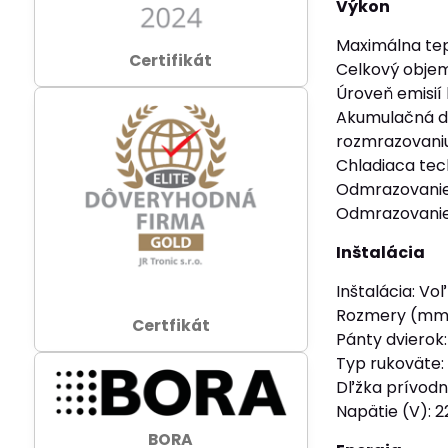
Výkon
Maximálna tepl
Certifikát
Celkový objem (
Úroveň emisií
Akumulačná do
rozmrazovaniu 
Chladiaca tec
Odmrazovanie
Odmrazovanie
Inštalácia
Inštalácia: Vo
Rozmery (mm)
Certfikát
Pánty dvierok
Typ rukoväte:
Dľžka prívodn
Napätie (V): 
BORA