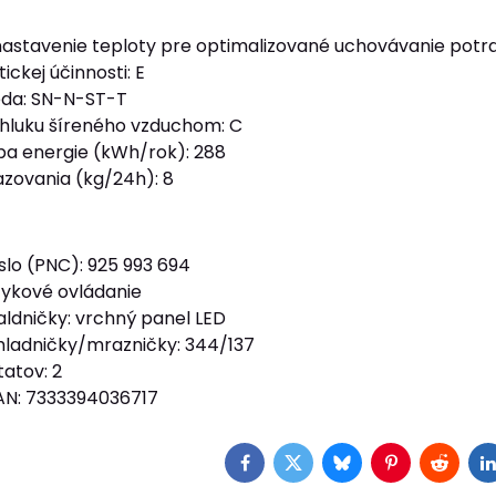
stavenie teploty pre optimalizované uchovávanie potrav
ickej účinnosti: E
ieda: SN-N-ST-T
 hluku šíreného vzduchom: C
a energie (kWh/rok): 288
zovania (kg/24h): 8
slo (PNC): 925 993 694
tykové ovládanie
aldničky: vrchný panel LED
hladničky/mrazničky: 344/137
atov: 2
AN: 7333394036717
Facebook
Twitter
Bluesky
Pinterest
Reddit
L