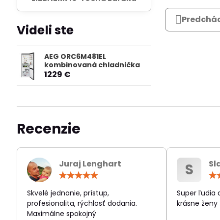
Predchád
Videli ste
AEG ORC6M481EL
kombinovaná chladnička
1229 €
Recenzie
Juraj Lenghart
Sl
S
Hodnotenie:
5
/
Skvelé jednanie, prístup,
Super ľudia
5
profesionalita, rýchlosť dodania.
krásne ženy
Maximálne spokojný