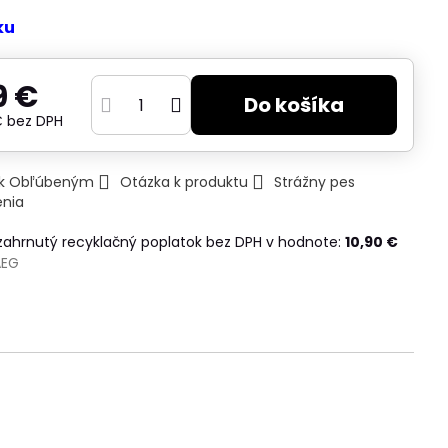
ku
9 €
Do košíka
€
bez DPH
ť k Obľúbeným
Otázka k produktu
Strážny pes
enia
 zahrnutý recyklačný poplatok bez DPH v hodnote:
10,90 €
AEG