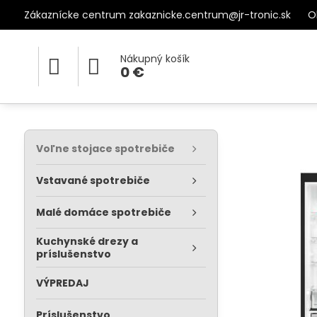
Zákaznícke centrum zakaznicke.centrum@jr-tronic.sk
O
Nákupný košík
0 €
Voľne stojace spotrebiče
Vstavané spotrebiče
Malé domáce spotrebiče
Kuchynské drezy a
príslušenstvo
VÝPREDAJ
Príslušenstvo