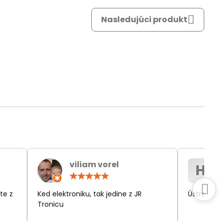
Nasledujúci produkt
viliam vorel
H
otenie:
Hodnotenie:
5
/
te z
Ked elektroniku, tak jedine z JR
Ústretov
5
Tronicu