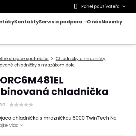
Panel používateľa
letáky
Kontakty
Servis a podpora
O nás
Novinky
ľne stojace spotrebiče
Chladničky a mrazničky
ované chladničky s mrazákom dole
 ORC6M481EL
binovaná chladnička
nie
ojaca chladnička s mrazničkou 6000 TwinTech No
ajte viac