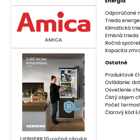
Energia
Odporúčané na
Trieda energet
Klimatická tr
Emisná trieda
AMICA
Ročná spotreb
Kapacita zmra
Ostatné
Produktové čí
Ovládanie: do
Osvetlenie ch
Čistý objem c
Počet termost
Čiarový kód E
LIEBHERR 10-ročná záruka