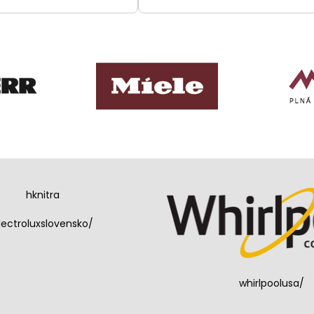
hknitra
lectroluxslovensko/
whirlpoolusa/