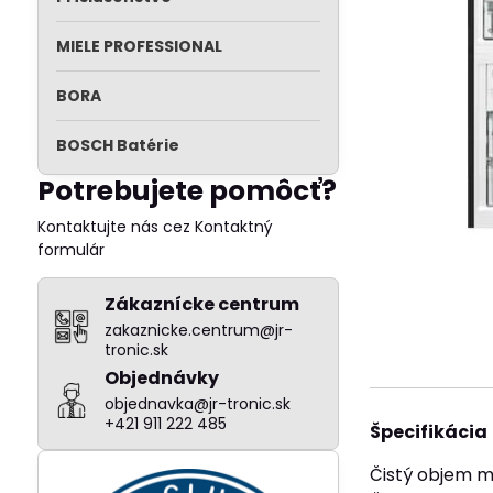
MIELE PROFESSIONAL
BORA
BOSCH Batérie
Potrebujete pomôcť?
Kontaktujte nás cez Kontaktný
formulár
Zákaznícke centrum
zakaznicke.centrum@jr-
tronic.sk
Objednávky
objednavka@jr-tronic.sk
+421 911 222 485
Špecifikácia
Čistý objem mr