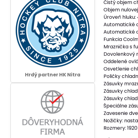
Čistý objem ch
Objem nulovej 
Úroveň hluku: 
Automatické o
Automatické o
Funkcia Coolm
Mraznička s f
Dovolenkový r
Oddelené ovlá
Osvetlenie ch
Hrdý partner HK Nitra
Poličky chladni
Zásuvky mrazni
Zásuvky chladn
Zásuvky chladn
Špeciálne zásu
Zavesenie dve
Nožičky: nast
Rozmery: 1920 