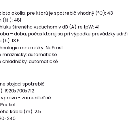
ota okolia, pre ktorú je spotrebič vhodný (°C): 43
lit.): 481
 hluku šíreného vzduchom v dB (A) re 1pW: 41
ba – doba, počas ktorej sa pri výpadku prevádzky udrží 
(h): 13.5
hnológia mrazničky: NoFrost
 mrazničky: automatické
 chladničky: automatické
ľne stojaci spotrebič
: 1920x700x712
: vpravo - zameniteľné
 Pocket
ého kábla (m): 2.5
220-240