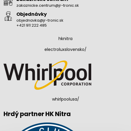
zakaznicke.centrum@jr-tronic.sk
Objednávky
objednavka@jr-tronic.sk
+421 911 222 485
hknitra
electroluxslovensko/
whirlpoolusa/
Hrdý partner HK Nitra