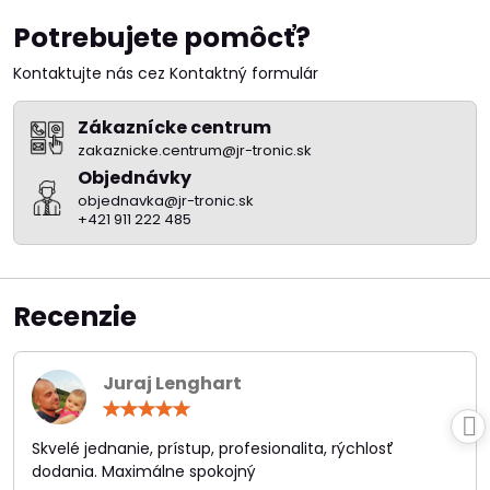
Potrebujete pomôcť?
Kontaktujte nás cez Kontaktný formulár
Zákaznícke centrum
zakaznicke.centrum@jr-tronic.sk
Objednávky
objednavka@jr-tronic.sk
+421 911 222 485
Recenzie
Juraj Lenghart
Hodnotenie:
5
/
Skvelé jednanie, prístup, profesionalita, rýchlosť
5
dodania. Maximálne spokojný