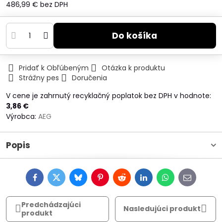
486,99 €
bez DPH
Do košíka
Pridať k Obľúbeným
Otázka k produktu
Strážny pes
Doručenia
V cene je zahrnutý recyklačný poplatok bez DPH v hodnote:
3,86 €
Výrobca:
AEG
Popis
Facebook
Twitter
Bluesky
Pinterest
Reddit
LinkedIn
WhatsApp
E-
mail
Predchádzajúci
Nasledujúci produkt
produkt