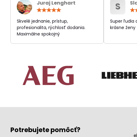
Juraj Lenghart
Sl
S
Hodnotenie:
5
/
Skvelé jednanie, prístup,
Super ľudia
5
profesionalita, rýchlosť dodania.
krásne ženy
Maximálne spokojný
Potrebujete pomôcť?
e