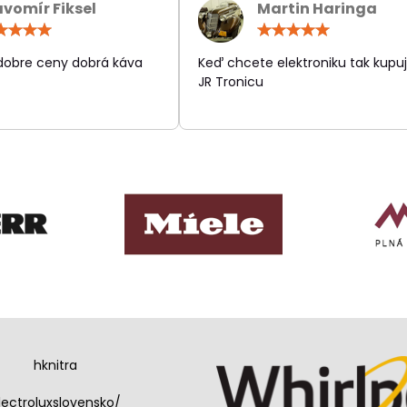
avomír Fiksel
Martin Haringa
Hodnotenie:
Hodn
5
5
/
/
 dobre ceny dobrá káva
Keď chcete elektroniku tak kupuj
5
5
JR Tronicu
hknitra
lectroluxslovensko/