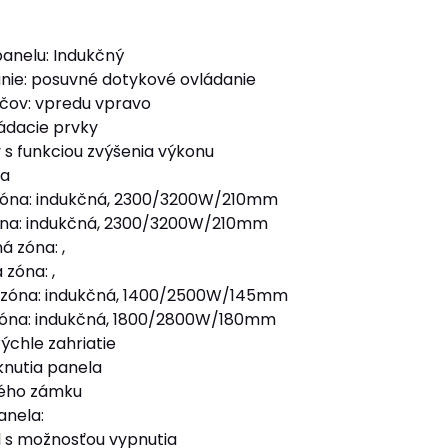
anelu: Indukčný
nie: posuvné dotykové ovládanie
čov: vpredu vpravo
ádacie prvky
 s funkciou zvýšenia výkonu
ca
zóna: indukčná, 2300/3200W/210mm
óna: indukčná, 2300/3200W/210mm
á zóna: ,
zóna: ,
 zóna: indukčná, 1400/2500W/145mm
zóna: indukčná, 1800/2800W/180mm
ýchle zahriatie
nutia panela
kého zámku
anela:
l s možnosťou vypnutia