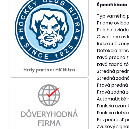
Špecifikácia
Typ varného p
Priame ovláda
Poloha ovláda
Osvetlené ovl
Indukčné zóny
Detekcia hrn
Ľavá predná 
Ľavá zadná z
Hrdý partner HK Nitra
Stredná predn
Stredná zadná 
Pravá predná
Pravá zadná 
Automatické r
Funkcia uzamk
Funkcia dets
Bezpečnosť p
Zvukový signá