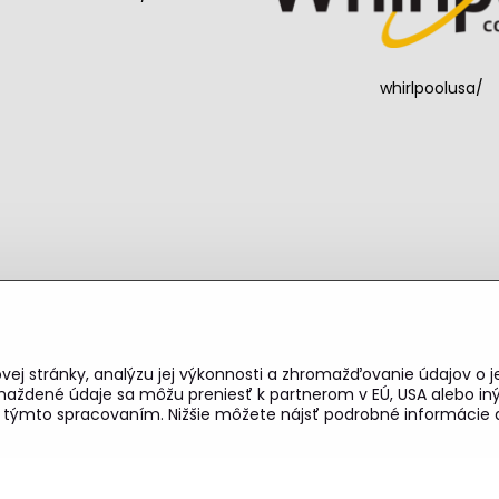
whirlpoolusa/
ej stránky, analýzu jej výkonnosti a zhromažďovanie údajov o je
maždené údaje sa môžu preniesť k partnerom v EÚ, USA alebo iný
026
Copyright
Predvoľby súkromia
Zásady ochrany osobných úd
as s týmto spracovaním. Nižšie môžete nájsť podrobné informácie 
Vytvorené pomocou:
BiznisWeb.sk