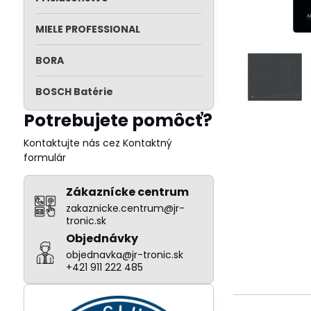
MIELE PROFESSIONAL
BORA
BOSCH Batérie
Potrebujete pomôcť?
Kontaktujte nás cez Kontaktný
formulár
Zákaznícke centrum
zakaznicke.centrum@jr-
tronic.sk
Objednávky
objednavka@jr-tronic.sk
+421 911 222 485