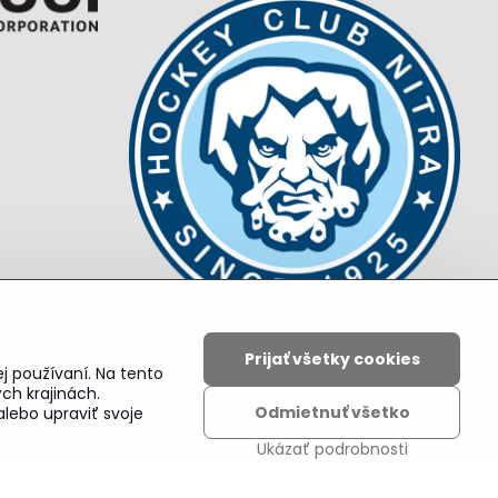
Prijať všetky cookies
j používaní. Na tento
ch krajinách.
ajov
Odmietnuť všetko
alebo upraviť svoje
Ukázať podrobnosti