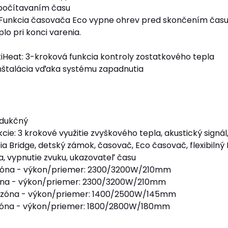
ipočítavaním času
Funkcia časovača Eco vypne ohrev pred skončením času va
lo pri konci varenia.
iHeat: 3-kroková funkcia kontroly zostatkového tepla
štalácia vďaka systému zapadnutia
ndukčný
cie: 3 krokové využitie zvyškového tepla, akustický signál
cia Bridge, detský zámok, časovač, Eco časovač, flexibi
a, vypnutie zvuku, ukazovateľ času
zóna - výkon/priemer: 2300/3200W/210mm
óna - výkon/priemer: 2300/3200W/210mm
 zóna - výkon/priemer: 1400/2500W/145mm
zóna - výkon/priemer: 1800/2800W/180mm