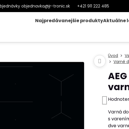
bjednávky objednavka@jr-tronic.sk
+421 911 222 485
Najpredávanejšie produkty
Aktuálne 
Úvod
V
Varné d
AEG
var
Hodnote
Varná do
s varením
dve varné