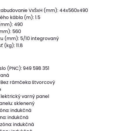
zabudovanie VxŠxH (mm): 44x560x490
ého kábla (m): 1.5
 (mm): 490
(mm): 560
u (mm): 5/10 integrovaný
 (kg): 11.8
slo (PNC): 949 598 351
vaná
 Bez rámčeka štvorcový
e
Elektrický varný panel
panelu: sklenený
óna: indukčná
na: indukčná
zóna: indukčná