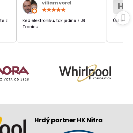
viliam vorel
H
otenie:
Hodnotenie:
5
/
te z
Ked elektroniku, tak jedine z JR
Ústretov
5
Tronicu
Hrdý partner HK Nitra