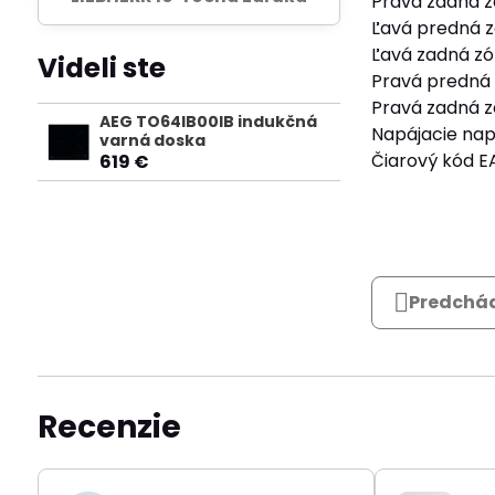
Pravá zadná z
Ľavá predná z
Ľavá zadná zó
Videli ste
Pravá predná 
Pravá zadná z
AEG TO64IB00IB indukčná
Napájacie napä
varná doska
Čiarový kód E
619 €
Predchád
Recenzie