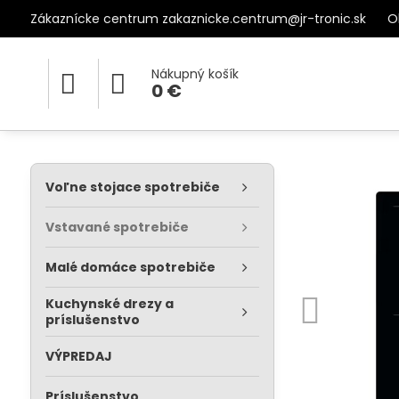
Zákaznícke centrum zakaznicke.centrum@jr-tronic.sk
O
Nákupný košík
0 €
Voľne stojace spotrebiče
Vstavané spotrebiče
Malé domáce spotrebiče
Kuchynské drezy a
príslušenstvo
VÝPREDAJ
Príslušenstvo