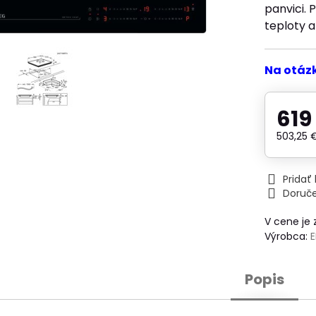
panvici.
teploty a
Na otáz
619
503,25
Prida
Doruč
V cene je
Výrobca:
Popis