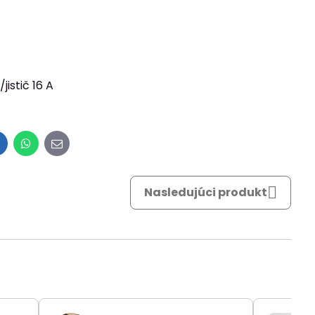
istič 16 A
inkedIn
WhatsApp
E-
mail
Nasledujúci produkt