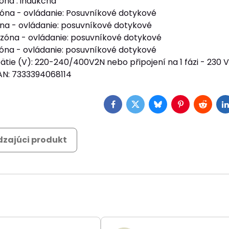
óna : indukčná
óna - ovládanie: Posuvníkové dotykové
na - ovládanie: posuvníkové dotykové
zóna - ovládanie: posuvníkové dotykové
óna - ovládanie: posuvníkové dotykové
tie (V): 220-240/400V2N nebo připojení na 1 fázi - 230 V/j
AN: 7333394068114
Facebook
Twitter
Bluesky
Pinterest
Reddit
L
zajúci produkt