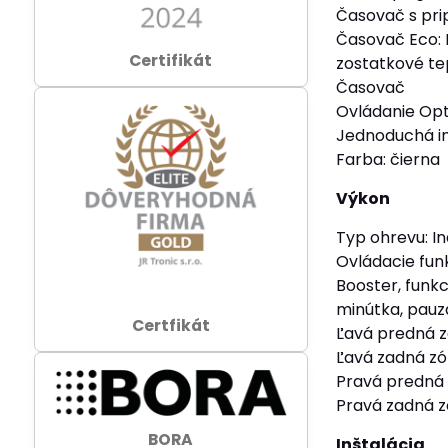
Časovač s pr
Časovač Eco: 
Certifikát
zostatkové tep
Časovač
Ovládanie Opt
Jednoduchá in
Farba: čierna
Výkon
Typ ohrevu: I
Ovládacie funk
Booster, funk
minútka, pauz
Certfikát
Ľavá predná 
Ľavá zadná z
Pravá predná
Pravá zadná 
BORA
Inštalácia