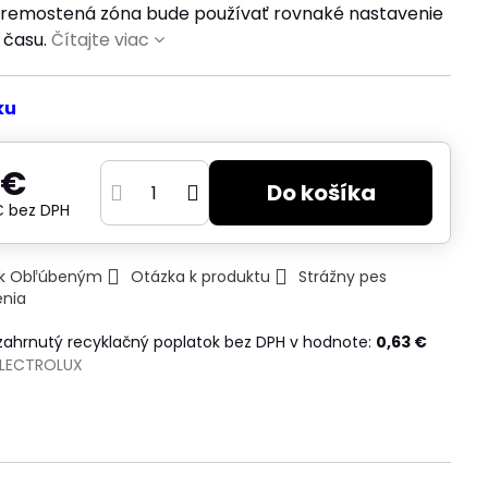
 Premostená zóna bude používať rovnaké nastavenie
 času.
Čítajte viac
ku
 €
Do košíka
 €
bez DPH
ť k Obľúbeným
Otázka k produktu
Strážny pes
enia
 zahrnutý recyklačný poplatok bez DPH v hodnote:
0,63 €
ELECTROLUX