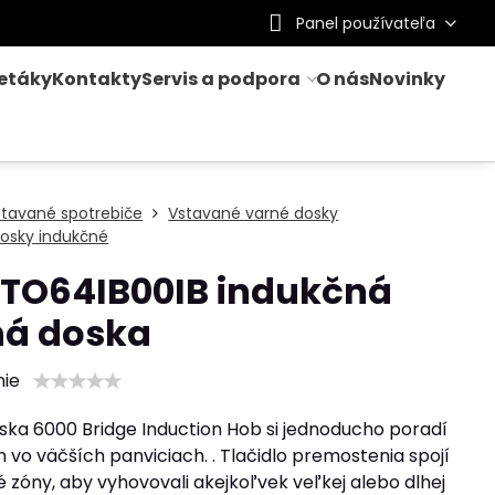
Panel používateľa
letáky
Kontakty
Servis a podpora
O nás
Novinky
stavané spotrebiče
Vstavané varné dosky
osky indukčné
 TO64IB00IB indukčná
ná doska
nie
ska 6000 Bridge Induction Hob si jednoducho poradí
 vo väčších panviciach. . Tlačidlo premostenia spojí
 zóny, aby vyhovovali akejkoľvek veľkej alebo dlhej