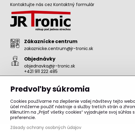
Kontaktujte nás cez Kontaktný formulár
Zákaznícke centrum
zakaznicke.centrum@jr-tronic.sk
Objednávky
objednavka@jr-tronic.sk
+421 911 222 485
Predvoľby súkromia
Cookies používame na zlepšenie vašej návštevy tejto webov
účel môžeme použiť nástroje a služby tretích strán a zhro
©
2
Kliknutím na „Prijať všetky cookies“ vyjadrujete svoj súhl
preferencie.
Zásady ochrany osobných údajov