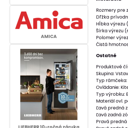
Rozmery pre 
Dľžka prívodn
Hĺbka výrezu
Šírka výrezu 
AMICA
Polomer výrez
Čistá hmotnosť
Ostatné
Produktové čí
Skupina: Vsta
Typ rámčeka:
Ovládanie: Kit
Typ výrobku: 
Materiál ovl. 
Ľavá predná z
Ľavá zadná zó
Pravá predná 
LIEBHERR 10-ročná záruka