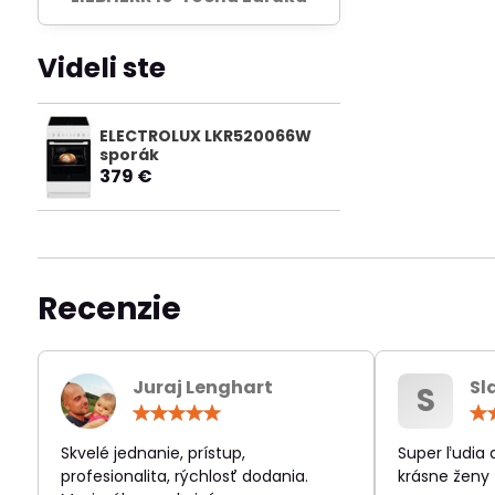
Videli ste
ELECTROLUX LKR520066W
sporák
379 €
Recenzie
Juraj Lenghart
Sl
S
Hodnotenie:
5
/
Skvelé jednanie, prístup,
Super ľudia
5
profesionalita, rýchlosť dodania.
krásne ženy