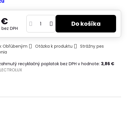
ku
 €
Do košíka
€
bez DPH
ť k Obľúbeným
Otázka k produktu
Strážny pes
enia
 zahrnutý recyklačný poplatok bez DPH v hodnote:
3,86 €
ELECTROLUX