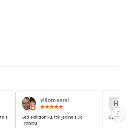
viliam vorel
H
otenie:
Hodnotenie:
5
/
te z
Ked elektroniku, tak jedine z JR
Ústretov
5
Tronicu