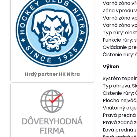
Varná zóna vľ
Zóna vpredu v 
Varná zóna vp
Varná zóna vp
Typ rúry: elek
Funkcie rúry: 
Ovládanie pre
Čistenie rúry:
Výkon
Hrdý partner HK Nitra
Systém tepeln
Typ ohrevu: S
Čistenie rúry:
Plocha nejväč
Vnútorný obje
Pravá predná
Pravá zadná 
Ľavá predná 