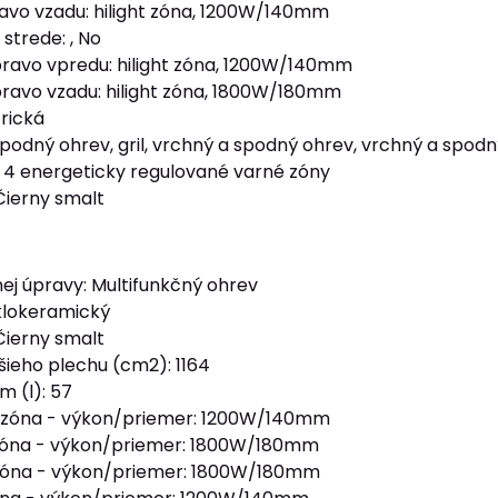
avo vzadu: hilight zóna, 1200W/140mm
strede: , No
ravo vpredu: hilight zóna, 1200W/140mm
ravo vzadu: hilight zóna, 1800W/180mm
trická
spodný ohrev, gril, vrchný a spodný ohrev, vrchný a spodn
 4 energeticky regulované varné zóny
 Čierny smalt
ej úpravy: Multifunkčný ohrev
klokeramický
 Čierny smalt
šieho plechu (cm2): 1164
m (l): 57
 zóna - výkon/priemer: 1200W/140mm
zóna - výkon/priemer: 1800W/180mm
zóna - výkon/priemer: 1800W/180mm