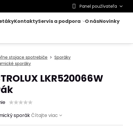
Panel používateľa
letáky
Kontakty
Servis a podpora
O nás
Novinky
ľne stojace spotrebiče
Sporáky
amické sporáky
CTROLUX LKR520066W
rák
nie
mický sporák
Čítajte viac