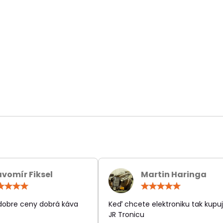
avomír Fiksel
Martin Haringa
Hodnotenie:
Hodn
5
5
/
/
 dobre ceny dobrá káva
Keď chcete elektroniku tak kupuj
5
5
JR Tronicu