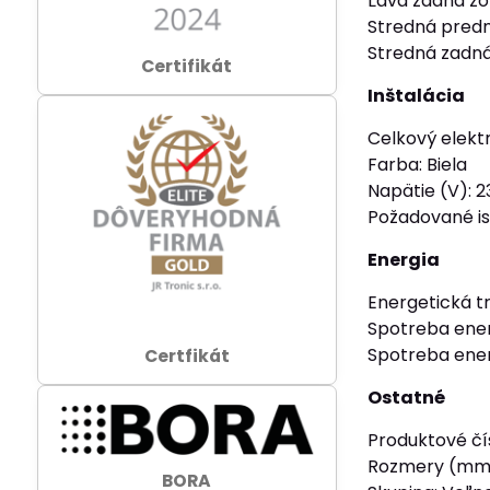
Ľavá zadná z
Stredná predn
Stredná zadná
Certifikát
Inštalácia
Celkový elekt
Farba: Biela
Napätie (V): 2
Požadované ist
Energia
Energetická tr
Spotreba ener
Spotreba ener
Certfikát
Ostatné
Produktové čí
Rozmery (mm
BORA