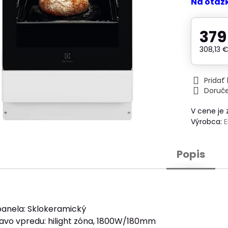
Na otáz
379
308,13 
Prida
Doruč
V cene je
Výrobca:
Popis
anela: Sklokeramický
avo vpredu: hilight zóna, 1800W/180mm