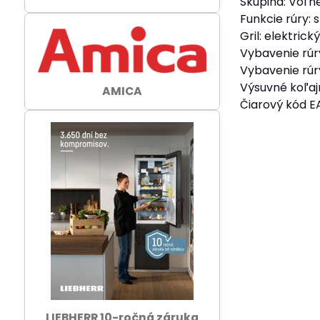
Skupina: Voľne
Funkcie rúry: 
Gril: elektric
Vybavenie rúr
Vybavenie rúr
Výsuvné koľajn
AMICA
Čiarový kód E
LIEBHERR 10-ročná záruka