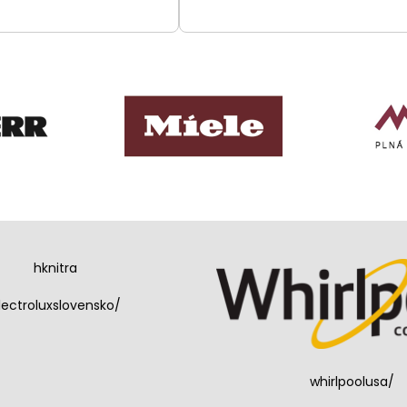
hknitra
lectroluxslovensko/
whirlpoolusa/