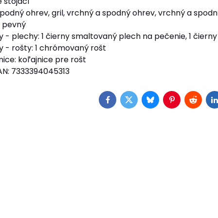
 stojací
spodný ohrev, gril, vrchný a spodný ohrev, vrchný a spodn
ký pevný
y - plechy: 1 čierny smaltovaný plech na pečenie, 1 čie
y - rošty: 1 chrómovaný rošt
ice: koľajnice pre rošt
AN: 7333394045313
Facebook
Twitter
Bluesky
Pinterest
Reddit
L