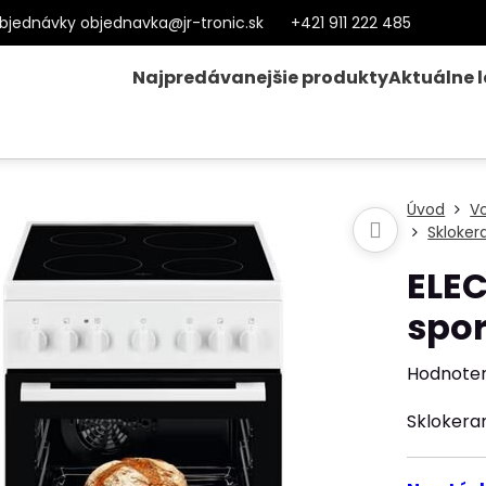
bjednávky objednavka@jr-tronic.sk
+421 911 222 485
Najpredávanejšie produkty
Aktuálne 
Úvod
Vo
Skloker
ELE
spo
Hodnote
Sklokera