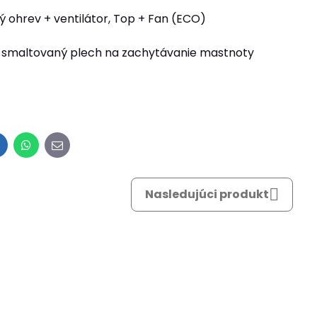
ý ohrev + ventilátor, Top + Fan (ECO)
rny smaltovaný plech na zachytávanie mastnoty
inkedIn
WhatsApp
E-
mail
Nasledujúci produkt