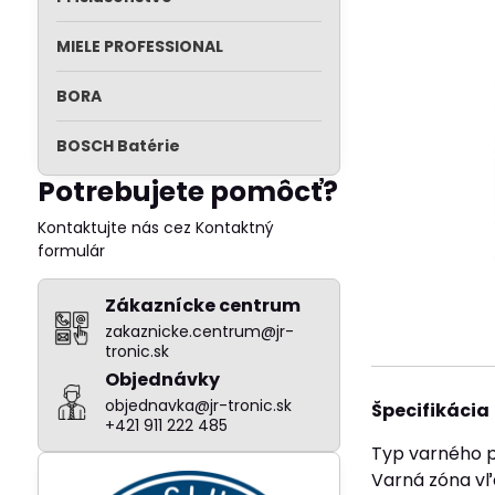
MIELE PROFESSIONAL
BORA
BOSCH Batérie
Potrebujete pomôcť?
Kontaktujte nás cez Kontaktný
formulár
Zákaznícke centrum
zakaznicke.centrum@jr-
tronic.sk
Objednávky
objednavka@jr-tronic.sk
Špecifikácia
+421 911 222 485
Typ varného p
Varná zóna vľ