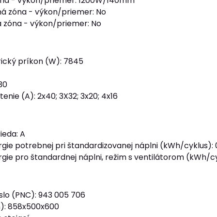
óna - výkon/priemer: 1200W/140mm
á zóna - výkon/priemer: No
 zóna - výkon/priemer: No
rický príkon (W): 7845
30
enie (A): 2x40; 3X32; 3x20; 4x16
ieda: A
gie potrebnej pri štandardizovanej náplni (kWh/cyklus): 
gie pro štandardnej náplni, režim s ventilátorom (kWh/cy
slo (PNC): 943 005 706
): 858x500x600