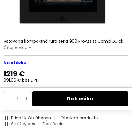
Vstavaná kompaktná rúra séria 900 ProAssist CombiQuick
Čítajte viac
Na otázku
1219 €
991,06 €
bez DPH
Do košíka
Pridať k Obľúbeným
Otázka k produktu
Strážny pes
Doručenia