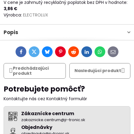
V cene je zahrnutý recyklačný poplatok bez DPH v hodnote:
3,86 €
Výrobca:
ELECTROLUX
Popis
Facebook
Twitter
Bluesky
Pinterest
Reddit
LinkedIn
WhatsApp
E-
mail
Predchádzajúci
Nasledujúci produkt
produkt
Potrebujete pomôcť?
Kontaktujte nás cez Kontaktný formulár
Zákaznícke centrum
zakaznicke.centrum@jr-tronic.sk
Objednávky
objednavka@jr-tronic.sk