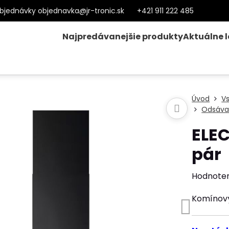
bjednávky objednavka@jr-tronic.sk
+421 911 222 485
Najpredávanejšie produkty
Aktuálne 
Úvod
V
Odsáva
ELE
pár
Hodnote
Komínový