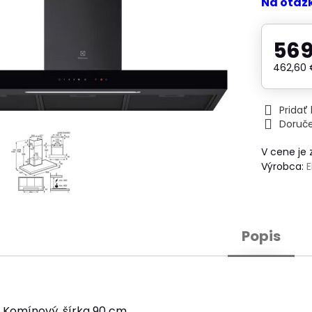
Na otáz
569
462,60
Prida
Doruč
V cene je
Výrobca:
Popis
: Komínový, šírka 90 cm