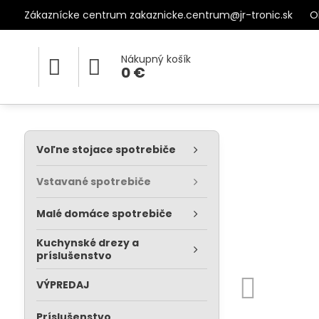
Zákaznícke centrum zakaznicke.centrum@jr-tronic.sk
O
Nákupný košík
0 €
Voľne stojace spotrebiče
Vstavané spotrebiče
Malé domáce spotrebiče
Kuchynské drezy a
príslušenstvo
VÝPREDAJ
Príslušenstvo