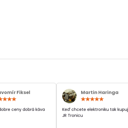
avomír Fiksel
Martin Haringa
Hodnotenie:
Hodn
5
5
/
/
 dobre ceny dobrá káva
Keď chcete elektroniku tak kupuj
5
5
JR Tronicu