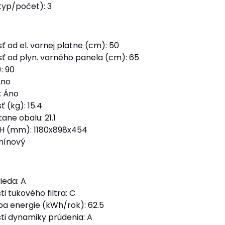
(typ/počet): 3
sť od el. varnej platne (cm): 50
sť od plyn. varného panela (cm): 65
: 90
Áno
: Áno
 (kg): 15.4
ne obalu: 21.1
H (mm): 1180x898x454
omínový
ieda: A
ti tukového filtra: C
a energie (kWh/rok): 62.5
sti dynamiky prúdenia: A