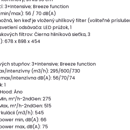
í: 3+Intensive; Breeze function
(min/max): 56 / 70 dB(A)
ožná, len keď je vložený uhlíkový filter (voliteľné prísluš
vetlení odsávača: LED prúžok, 1
kových filtrov: Čierna hliníková sieťka, 3
: 678 x 898 x 454
ých stupňov: 3+Intensive; Breeze function
ax/intenzívny (m3/h): 295/600/730
/max/intenzívna dB(A): 56/70/74
: 1
2Hood: Áno
 Min, m³/h-2ndGen: 275
 Max, m³/h-2ndGen: 515
rkulácii (m3/h): 545
 power min, dB(A): 66
 power max, dB(A): 75