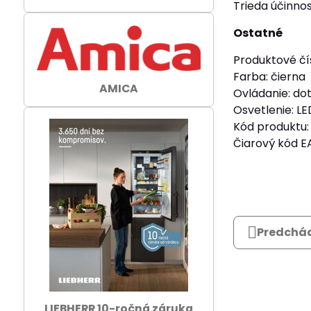
Trieda účinnos
Ostatné
Produktové čí
Farba: čierna
AMICA
Ovládanie: dot
Osvetlenie: L
Kód produktu:
Čiarový kód 
Predchád
LIEBHERR 10-ročná záruka