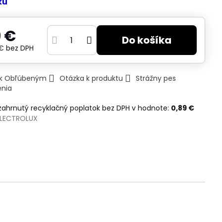
ku
 €
Do košíka
 €
bez DPH
ť k Obľúbeným
Otázka k produktu
Strážny pes
enia
 zahrnutý recyklačný poplatok bez DPH v hodnote:
0,89 €
ELECTROLUX