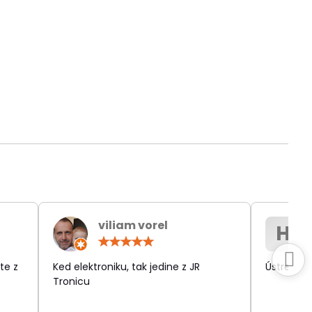
viliam vorel
H
otenie:
Hodnotenie:
5
/
te z
Ked elektroniku, tak jedine z JR
Ústretov
5
Tronicu