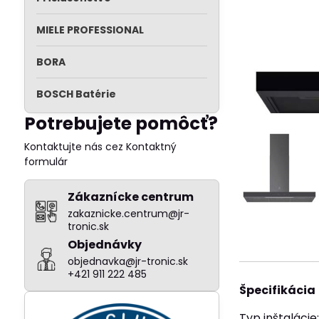
MIELE PROFESSIONAL
BORA
BOSCH Batérie
Potrebujete pomôcť?
Kontaktujte nás cez Kontaktný
formulár
Zákaznícke centrum
zakaznicke.centrum@jr-
tronic.sk
Objednávky
objednavka@jr-tronic.sk
+421 911 222 485
Špecifikácia
Typ inštalácie