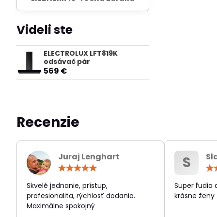
Videli ste
ELECTROLUX LFT819K
odsávač pár
569 €
Recenzie
Juraj Lenghart
Sl
S
Hodnotenie:
5
/
Skvelé jednanie, prístup,
Super ľudia
5
profesionalita, rýchlosť dodania.
krásne ženy
Maximálne spokojný