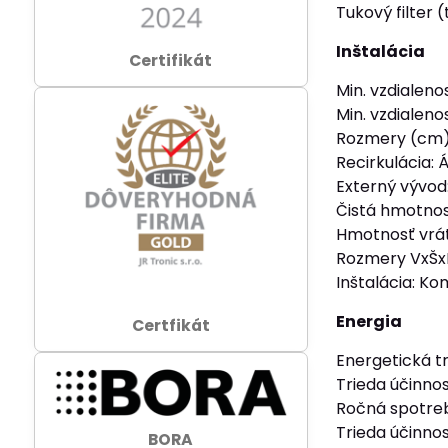
Tukový filter 
Inštalácia
Certifikát
Min. vzdialeno
Min. vzdialeno
Rozmery (cm)
Recirkulácia: 
Externý vývod
Čistá hmotnosť
Hmotnosť vráta
Rozmery VxŠx
Inštalácia: K
Energia
Certfikát
Energetická tr
Trieda účinnos
Ročná spotreb
Trieda účinno
BORA