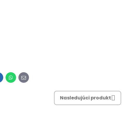
inkedIn
WhatsApp
E-
mail
Nasledujúci produkt