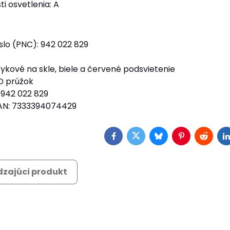
ti osvetlenia: A
slo (PNC): 942 022 829
ykové na skle, biele a červené podsvietenie
ED prúžok
 942 022 829
EAN: 7333394074429
Facebook
Twitter
Bluesky
Pinterest
Reddit
L
zajúci produkt