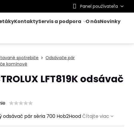
Panel používateľa
letáky
Kontakty
Servis a podpora
O nás
Novinky
stavané spotrebiče
Odsávače pár
če komínové
CTROLUX LFT819K odsávač
nie
 odsávač pár séria 700 Hob2Hood
Čítajte viac