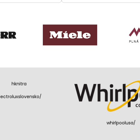
hknitra
lectroluxslovensko/
whirlpoolusa/