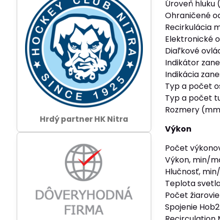
Úroveň hluku 
Ohraničené ods
Recirkulácia m
Elektronické o
Diaľkové ovlá
Indikátor zane
Indikácia zane
Typ a počet os
Typ a počet tu
Rozmery (mm):
Hrdý partner HK Nitra
Výkon
Počet výkonov
Výkon, min/ma
Hlučnosť, min
Teplota svetl
Počet žiarovie
Spojenie Hob
Recirculation