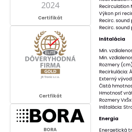
Recirculation
Výkon pri reci
Certifikát
Recirc. sound 
Recirc. sound
Inštalácia
Min. vzdialeno
Min. vzdialeno
Rozmery (cm)
Recirkulácia: 
Externý vývod
Čistá hmotnosť
Hmotnosť vrát
Certfikát
Rozmery VxŠx
Inštalácia: St
Energia
BORA
Energetická tr