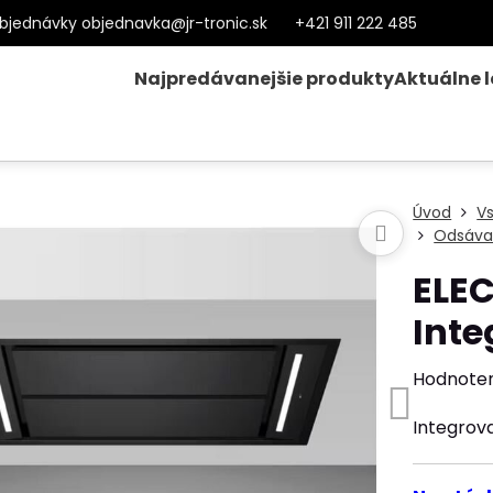
bjednávky objednavka@jr-tronic.sk
+421 911 222 485
Najpredávanejšie produkty
Aktuálne 
Úvod
V
Odsáva
ELE
Int
Hodnote
Integrov