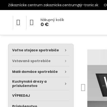
Zákaznícke centrum zakaznicke.centrum@jr-tronic.sk
O
Nákupný košík
0 €
Voľne stojace spotrebiče
Vstavané spotrebiče
Malé domáce spotrebiče
Kuchynské drezy a
príslušenstvo
VÝPREDAJ
Príslušenstvo