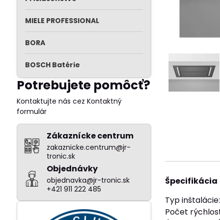
MIELE PROFESSIONAL
BORA
BOSCH Batérie
Potrebujete pomôcť?
Kontaktujte nás cez Kontaktný
formulár
Zákaznícke centrum
zakaznicke.centrum@jr-
tronic.sk
Objednávky
objednavka@jr-tronic.sk
Špecifikácia
+421 911 222 485
Typ inštalácie
Počet rýchlost