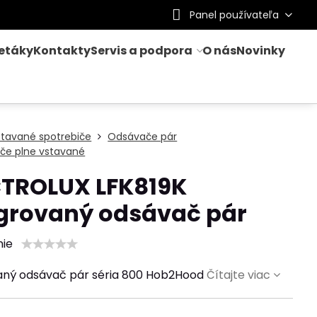
Panel používateľa
letáky
Kontakty
Servis a podpora
O nás
Novinky
stavané spotrebiče
Odsávače pár
če plne vstavané
CTROLUX LFK819K
egrovaný odsávač pár
nie
aný odsávač pár séria 800 Hob2Hood
Čítajte viac