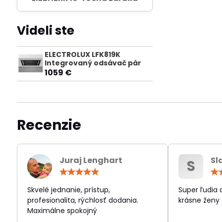
Videli ste
ELECTROLUX LFK819K
Integrovaný odsávač pár
1059 €
Recenzie
Juraj Lenghart
Sl
S
Hodnotenie:
5
/
Skvelé jednanie, prístup,
Super ľudia
5
profesionalita, rýchlosť dodania.
krásne ženy
Maximálne spokojný