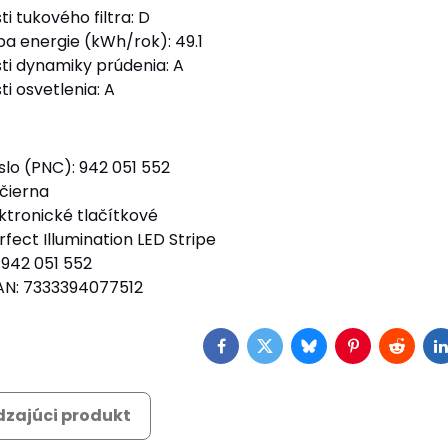
ti tukového filtra: D
a energie (kWh/rok): 49.1
sti dynamiky prúdenia: A
ti osvetlenia: A
slo (PNC): 942 051 552
čierna
ktronické tlačítkové
rfect Illumination LED Stripe
 942 051 552
AN: 7333394077512
Facebook
Twitter
Bluesky
Pinterest
Reddit
L
zajúci produkt