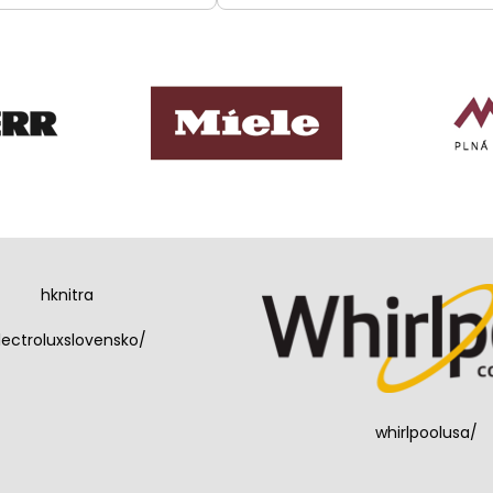
hknitra
lectroluxslovensko/
whirlpoolusa/