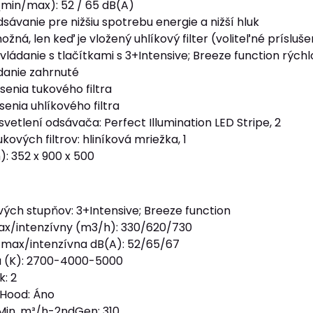
(min/max): 52 / 65 dB(A)
ávanie pre nižšiu spotrebu energie a nižší hluk
ožná, len keď je vložený uhlíkový filter (voliteľné prísluš
vládanie s tlačítkami s 3+Intensive; Breeze function rých
danie zahrnuté
senia tukového filtra
senia uhlíkového filtra
vetlení odsávača: Perfect Illumination LED Stripe, 2
kových filtrov: hliníková mriežka, 1
 352 x 900 x 500
ých stupňov: 3+Intensive; Breeze function
x/intenzívny (m3/h): 330/620/730
/max/intenzívna dB(A): 52/65/67
a (K): 2700-4000-5000
k: 2
2Hood: Áno
 Min, m³/h-2ndGen: 310