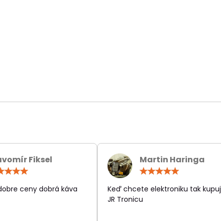
avomír Fiksel
Martin Haringa
Hodnotenie:
Hodn
5
5
/
/
 dobre ceny dobrá káva
Keď chcete elektroniku tak kupuj
5
5
JR Tronicu