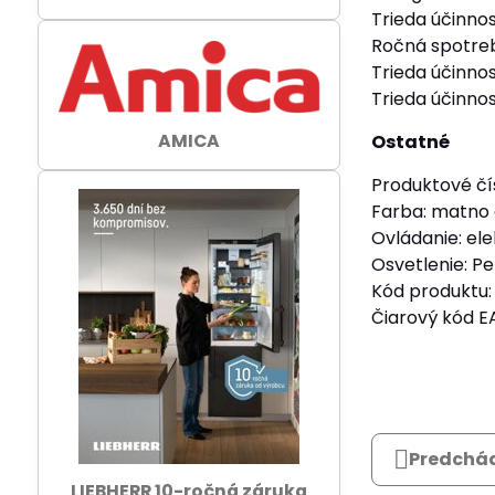
Trieda účinnos
Ročná spotreb
Trieda účinno
Trieda účinnos
AMICA
Ostatné
Produktové čí
Farba: matno 
Ovládanie: ele
Osvetlenie: Pe
Kód produktu:
Čiarový kód E
Predchád
LIEBHERR 10-ročná záruka