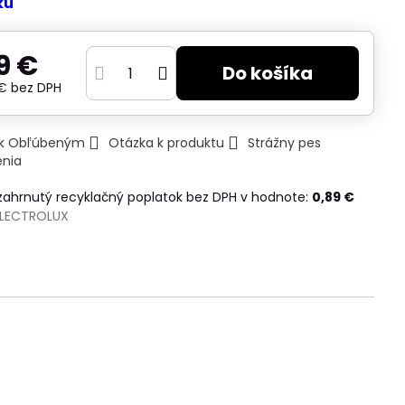
ku
9 €
Do košíka
 €
bez DPH
ť k Obľúbeným
Otázka k produktu
Strážny pes
enia
 zahrnutý recyklačný poplatok bez DPH v hodnote:
0,89 €
ELECTROLUX