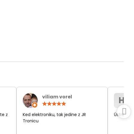
viliam vorel
H
otenie:
Hodnotenie:
5
/
te z
Ked elektroniku, tak jedine z JR
Ústretov
5
Tronicu