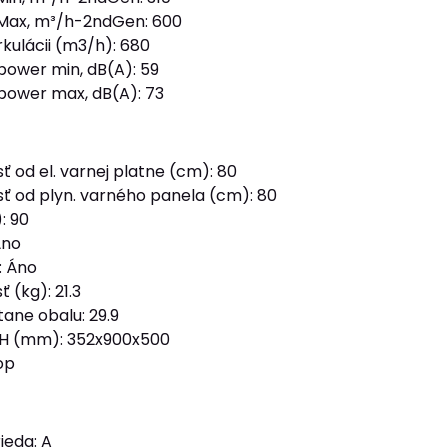
 Max, m³/h-2ndGen: 600
rkulácii (m3/h): 680
power min, dB(A): 59
 power max, dB(A): 73
sť od el. varnej platne (cm): 80
sť od plyn. varného panela (cm): 80
: 90
Áno
: Áno
 (kg): 21.3
ane obalu: 29.9
H (mm): 352x900x500
rop
ieda: A