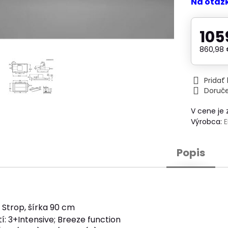
Na otáz
105
860,98
Prida
Doruč
V cene je
Výrobca:
Popis
: Strop, šírka 90 cm
í: 3+Intensive; Breeze function