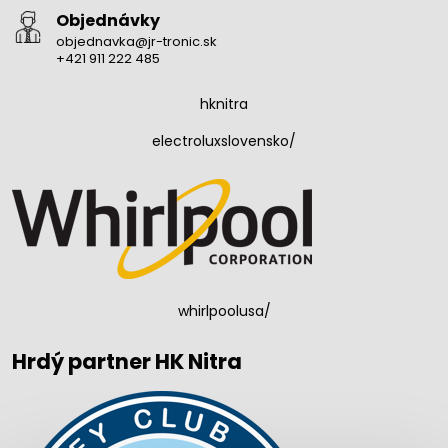
Objednávky
objednavka@jr-tronic.sk
+421 911 222 485
hknitra
electroluxslovensko/
whirlpoolusa/
Hrdý partner HK Nitra