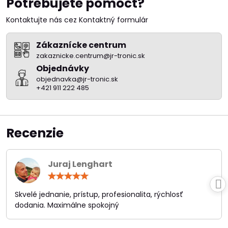
Potrebujete pomôcť?
Kontaktujte nás cez Kontaktný formulár
Zákaznícke centrum
zakaznicke.centrum@jr-tronic.sk
Objednávky
objednavka@jr-tronic.sk
+421 911 222 485
Recenzie
Juraj Lenghart
Hodnotenie:
5
/
Skvelé jednanie, prístup, profesionalita, rýchlosť
5
dodania. Maximálne spokojný