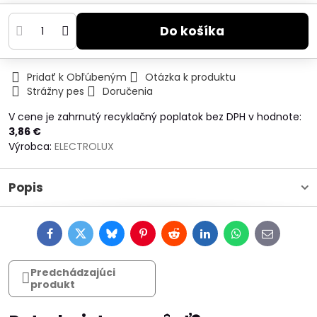
Do košíka
Pridať k Obľúbeným
Otázka k produktu
Strážny pes
Doručenia
V cene je zahrnutý recyklačný poplatok bez DPH v hodnote:
3,86 €
Výrobca:
ELECTROLUX
Popis
Facebook
Twitter
Bluesky
Pinterest
Reddit
LinkedIn
WhatsApp
E-
mail
Predchádzajúci
produkt