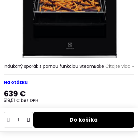
Indukčný sporák s parnou funkciou SteamBake
Čítajte viac
Na otázku
639 €
519,51 €
bez DPH
Do košíka