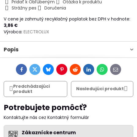
Pridať k Obľúbeným
Otázka k produktu
Strážny pes
Doručenia
V cene je zahrnutý recyklačný poplatok bez DPH v hodnote:
3,86 €
Výrobca:
ELECTROLUX
Popis
Facebook
Twitter
Bluesky
Pinterest
Reddit
LinkedIn
WhatsApp
E-
mail
Predchádzajúci
Nasledujúci produkt
produkt
Potrebujete pomôcť?
Kontaktujte nás cez Kontaktný formulár
Zákaznícke centrum