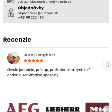
zakaznicke.centrum@jr-tronic.sk
Objednávky
objednavka@jr-tronic.sk
+421 911 222 485
Recenzie
Juraj Lenghart
Hodnotenie:
5
/
Skvelé jednanie, prístup, profesionalita, rýchlosť
5
dodania. Maximálne spokojný