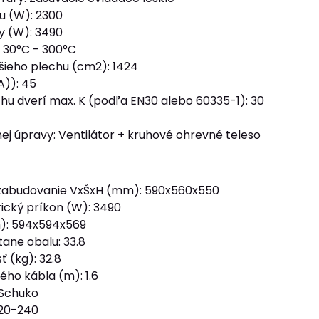
lu (W): 2300
y (W): 3490
: 30°C - 300°C
šieho plechu (cm2): 1424
A)): 45
hu dverí max. K (podľa EN30 alebo 60335-1): 30
ej úpravy: Ventilátor + kruhové ohrevné teleso
zabudovanie VxŠxH (mm): 590x560x550
rický príkon (W): 3490
: 594x594x569
ane obalu: 33.8
 (kg): 32.8
ého kábla (m): 1.6
 Schuko
220-240