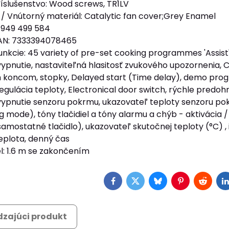
íslušenstvo: Wood screws, TR1LV
 / Vnútorný materiál: Catalytic fan cover;Grey Enamel
 949 499 584
EAN: 7333394078465
unkcie: 45 variety of pre-set cooking programmes 'Assist', 
pnutie, nastaviteľná hlasitosť zvukového upozornenia, Ch
oncom, stopky, Delayed start (Time delay), demo progra
egulácia teploty, Electronical door switch, rýchle predo
ypnutie senzoru pokrmu, ukazovateľ teploty senzoru pok
ng mode), tóny tlačidiel a tóny alarmu a chýb - aktivácia 
amostatné tlačidlo), ukazovateľ skutočnej teploty (°C) , 
plota, denný čas
l: 1.6 m se zakončením
Facebook
Twitter
Bluesky
Pinterest
Reddit
L
zajúci produkt