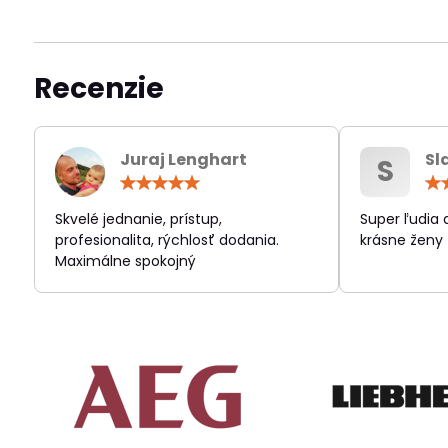
Recenzie
Juraj Lenghart
Sl
S
Hodnotenie:
5
/
Skvelé jednanie, prístup,
Super ľudia
5
profesionalita, rýchlosť dodania.
krásne ženy
Maximálne spokojný