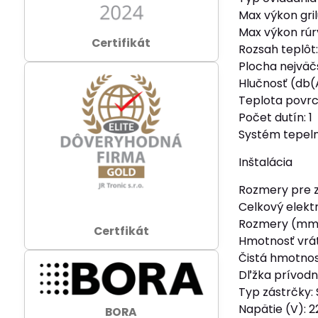
Max výkon gri
Max výkon rúr
Certifikát
Rozsah teplôt
Plocha nejväč
Hlučnosť (db(
Teplota povrc
Počet dutín: 1
Systém tepeln
Inštalácia
Rozmery pre 
Celkový elekt
Rozmery (mm)
Certfikát
Hmotnosť vrát
Čistá hmotnosť
Dľžka prívodn
Typ zástrčky:
Napätie (V): 
BORA