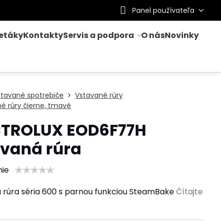
Panel používateľa
letáky
Kontakty
Servis a podpora
O nás
Novinky
stavané spotrebiče
Vstavané rúry
é rúry čierne, tmavé
CTROLUX EOD6F77H
avaná rúra
nie
 rúra séria 600 s parnou funkciou SteamBake
Čítajte