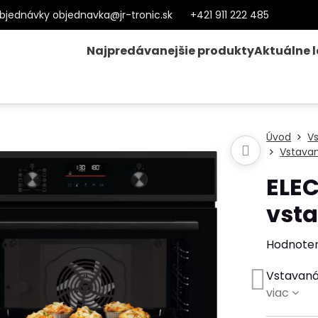
bjednávky objednavka@jr-tronic.sk
+421 911 222 485
Najpredávanejšie produkty
Aktuálne 
Úvod
V
Vstavan
ELE
vst
Hodnote
Vstavaná
viac