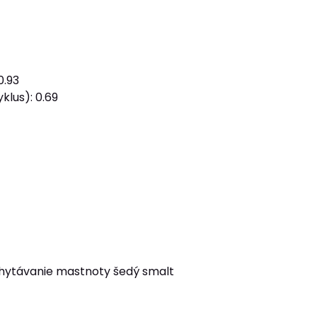
0.93
klus): 0.69
achytávanie mastnoty šedý smalt