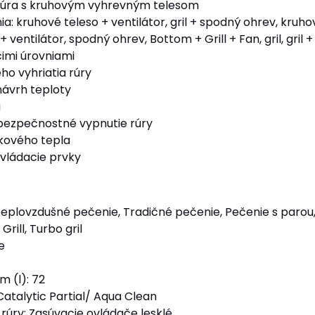
rúra s kruhovým vyhrevným telesom
a: kruhové teleso + ventilátor, gril + spodný ohrev, kruh
ventilátor, spodný ohrev, Bottom + Grill + Fan, gril, gril +
cimi úrovniami
ho vyhriatia rúry
ávrh teploty
a
bezpečnostné vypnutie rúry
tkového tepla
vládacie prvky
 Teplovzdušné pečenie, Tradičné pečenie, Pečenie s parou
Grill, Turbo gril
e
m (l): 72
 Catalytic Partial/ Aqua Clean
rúry: Zasúvacie ovládače lesklé