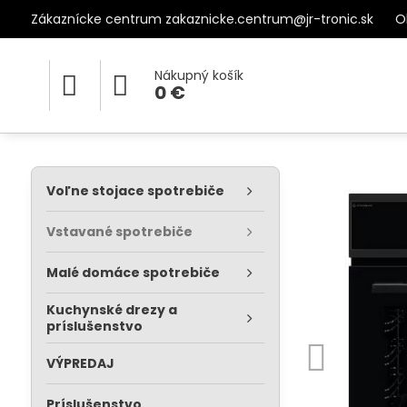
Zákaznícke centrum zakaznicke.centrum@jr-tronic.sk
O
Nákupný košík
0 €
Voľne stojace spotrebiče
Vstavané spotrebiče
Malé domáce spotrebiče
Kuchynské drezy a
príslušenstvo
VÝPREDAJ
Príslušenstvo