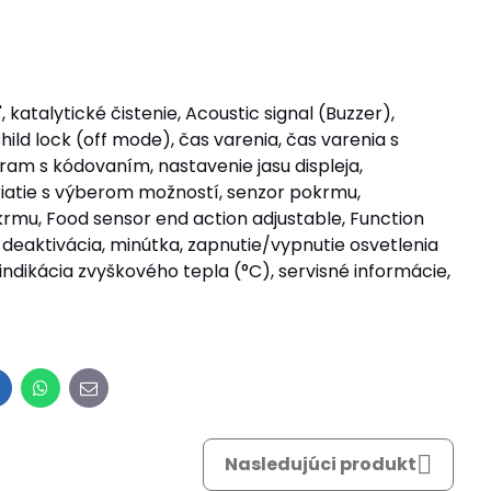
katalytické čistenie, Acoustic signal (Buzzer),
ild lock (off mode), čas varenia, čas varenia s
m s kódovaním, nastavenie jasu displeja,
hriatie s výberom možností, senzor pokrmu,
rmu, Food sensor end action adjustable, Function
/ deaktivácia, minútka, zapnutie/vypnutie osvetlenia
indikácia zvyškového tepla (°C), servisné informácie,
inkedIn
WhatsApp
E-
mail
Nasledujúci produkt