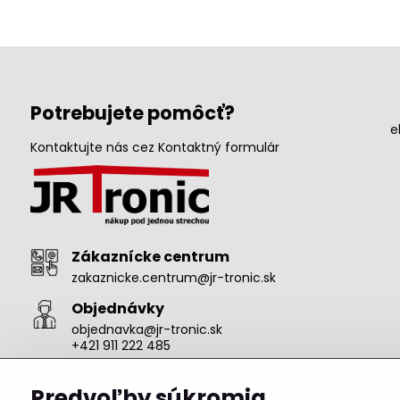
Potrebujete pomôcť?
e
Kontaktujte nás cez Kontaktný formulár
Zákaznícke centrum
zakaznicke.centrum@jr-tronic.sk
Objednávky
objednavka@jr-tronic.sk
+421 911 222 485
Predvoľby súkromia