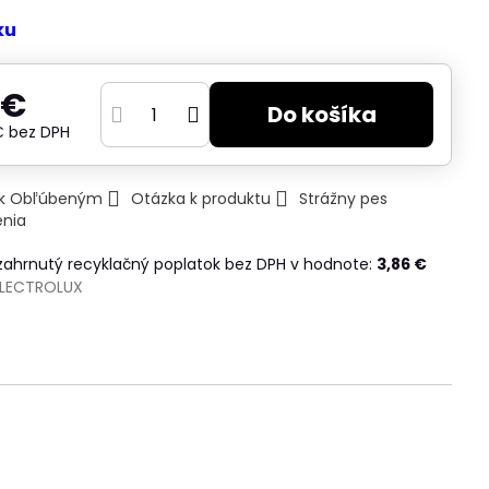
ku
 €
Do košíka
 €
bez DPH
ť k Obľúbeným
Otázka k produktu
Strážny pes
enia
 zahrnutý recyklačný poplatok bez DPH v hodnote:
3,86 €
ELECTROLUX