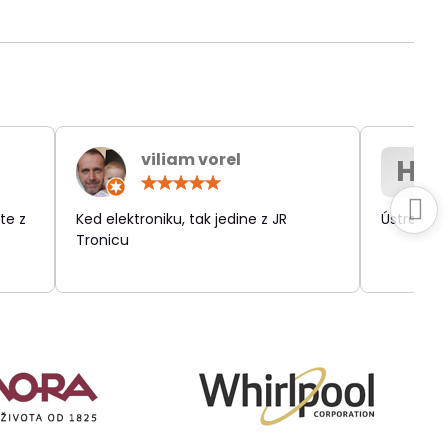
viliam vorel
H
otenie:
Hodnotenie:
5
/
te z
Ked elektroniku, tak jedine z JR
Ústretov
5
Tronicu