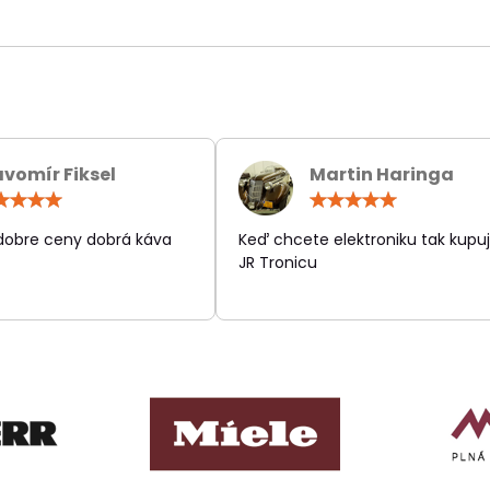
avomír Fiksel
Martin Haringa
Hodnotenie:
Hodn
5
5
/
/
 dobre ceny dobrá káva
Keď chcete elektroniku tak kupuj
5
5
JR Tronicu