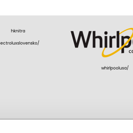
hknitra
lectroluxslovensko/
whirlpoolusa/