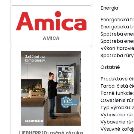
Energia
Energetická tr
Energetická tr
Spotreba ener
AMICA
Spotreba ener
Výkon žiarovie
Spotreba rúry:
Ostatné
Produktové čí
Farba: čistá č
Parné funkcie
Osvetlenie rúr
Typ výrobku: 
Vybavenie rúr
Vybavenie rúr
Výsuvné koľajn
LIEBHERR 10-ročná záruka