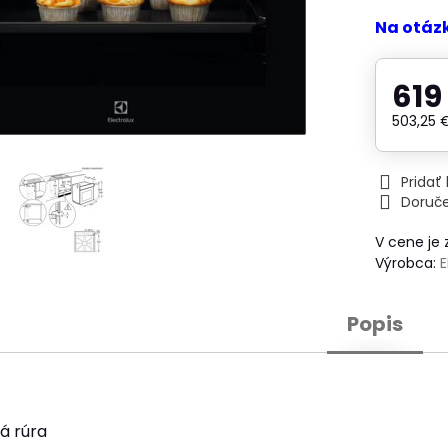
Na otáz
619
503,25
Prida
Doruč
V cene je
Výrobca:
Popis
á rúra