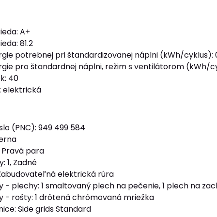
ieda: A+
ieda: 81.2
gie potrebnej pri štandardizovanej náplni (kWh/cyklus): 
gie pro štandardnej náplni, režim s ventilátorom (kWh/cy
k: 40
 elektrická
slo (PNC): 949 499 584
ierna
: Pravá para
y: 1, Zadné
Zabudovateľná elektrická rúra
y - plechy: 1 smaltovaný plech na pečenie, 1 plech na z
y - rošty: 1 drôtená chrómovaná mriežka
ice: Side grids Standard