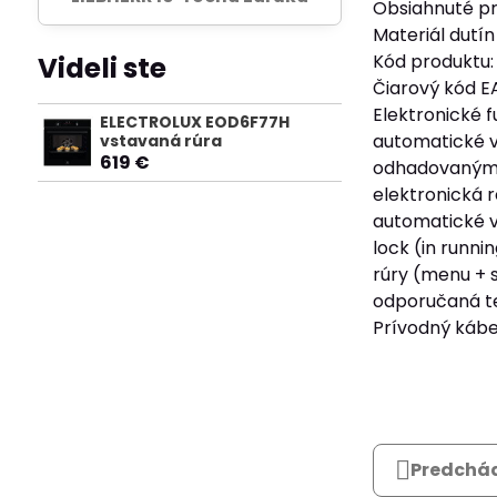
Obsiahnuté pr
Materiál dutín
Videli ste
Kód produktu:
Čiarový kód 
Elektronické f
ELECTROLUX EOD6F77H
automatické vy
vstavaná rúra
619 €
odhadovaným k
elektronická r
automatické v
lock (in runni
rúry (menu + s
odporučaná te
Prívodný kábe
Predchád