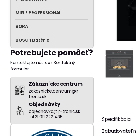
MIELE PROFESSIONAL
BORA
BOSCH Batérie
Potrebujete pomôcť?
Kontaktujte nás cez Kontaktný
formulár
Zákaznícke centrum
zakaznicke.centrum@jr-
tronic.sk
Objednávky
objednavka@jr-tronic.sk
+421 911 222 485
Špecifikácia
Zabudovateľn