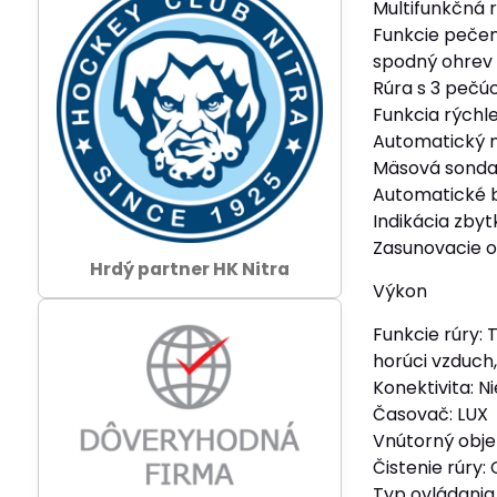
Multifunkčná 
Funkcie pečeni
spodný ohrev + 
Rúra s 3 pečú
Funkcia rýchle
Automatický n
Mäsová sond
Automatické 
Indikácia zby
Zasunovacie o
Hrdý partner HK Nitra
Výkon
Funkcie rúry:
horúci vzduch, 
Konektivita: Ni
Časovač: LUX
Vnútorný obje
Čistenie rúry:
Typ ovládania 