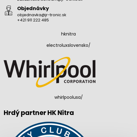
Objednávky
objednavka@jr-tronic.sk
+421 911 222 485
hknitra
electroluxslovensko/
whirlpoolusa/
Hrdý partner HK Nitra