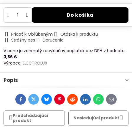
Do košíka
Pridať k Obľúbeným
Otázka k produktu
Strážny pes
Doručenia
V cene je zahrnutý recyklačný poplatok bez DPH v hodnote:
3,86 €
Výrobca:
ELECTROLUX
Popis
Facebook
Twitter
Bluesky
Pinterest
Reddit
LinkedIn
WhatsApp
E-
mail
Predchádzajúci
Nasledujúci produkt
produkt