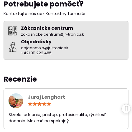
Potrebujete pomôcť?
Kontaktujte nás cez Kontaktný formulár
Zákaznícke centrum
zakaznicke.centrum@jr-tronic.sk
Objednávky
objednavka@jr-tronic.sk
+421 911 222 485
Recenzie
Juraj Lenghart
Hodnotenie:
5
/
Skvelé jednanie, prístup, profesionalita, rýchlosť
5
dodania. Maximálne spokojný