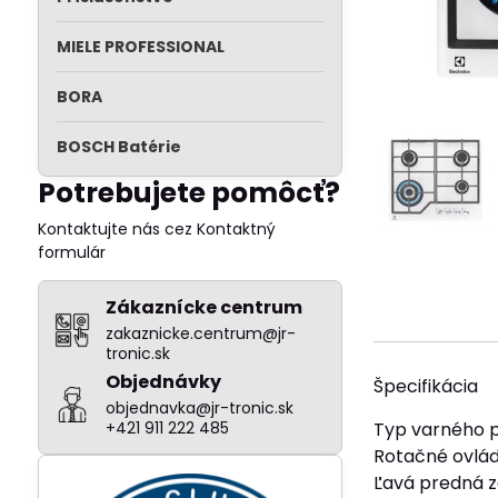
MIELE PROFESSIONAL
BORA
BOSCH Batérie
Potrebujete pomôcť?
Kontaktujte nás cez Kontaktný
formulár
Zákaznícke centrum
zakaznicke.centrum@jr-
tronic.sk
Objednávky
Špecifikácia
objednavka@jr-tronic.sk
+421 911 222 485
Typ varného p
Rotačné ovlád
Ľavá predná 