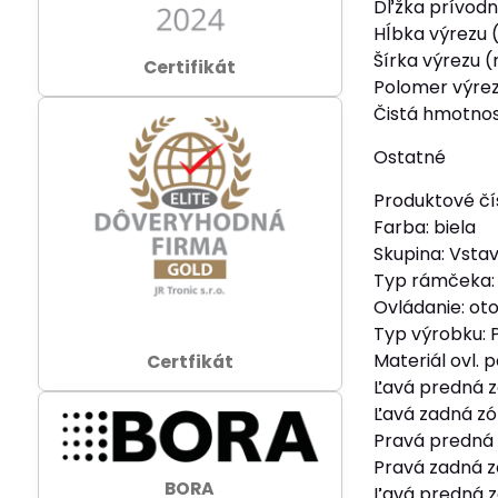
Dľžka prívodné
Hĺbka výrezu
Šírka výrezu 
Certifikát
Polomer výrez
Čistá hmotnosť
Ostatné
Produktové čí
Farba: biela
Skupina: Vsta
Typ rámčeka: N
Ovládanie: oto
Typ výrobku: 
Materiál ovl. 
Certfikát
Ľavá predná z
Ľavá zadná zó
Pravá predná
Pravá zadná z
BORA
Ľavá predná z