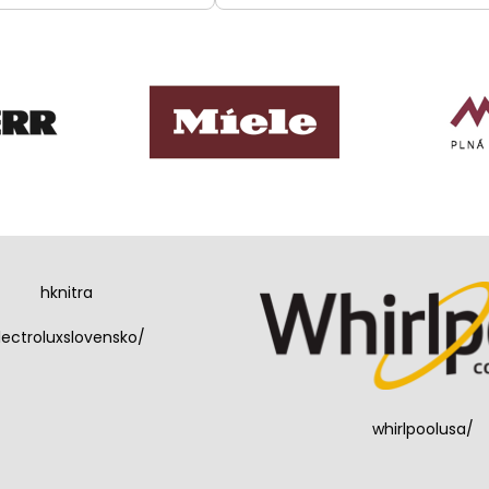
hknitra
lectroluxslovensko/
whirlpoolusa/