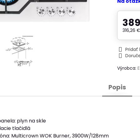
Na otáz
389
316,26 
Prida
Doruč
Výrobca:
Popis
anela: plyn na skle
acie tlačidlá
zóna: Multicrown WOK Burner, 3900W/128mm