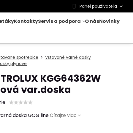
Panel používateľa
letáky
Kontakty
Servis a podpora
O nás
Novinky
stavané spotrebiče
Vstavané varné dosky
osky plynové
CTROLUX KGG64362W
nová var.doska
nie
varná doska GOG line
Čítajte viac