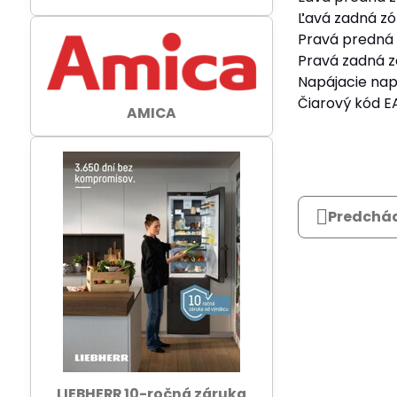
Ľavá zadná zó
Pravá predná 
Pravá zadná z
Napájacie nap
Čiarový kód E
AMICA
Predchád
LIEBHERR 10-ročná záruka