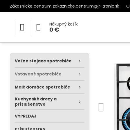
Zákaznícke centrum zakaznicke.centrum@jr-tronic.sk
O
Nákupný košík
0 €
Voľne stojace spotrebiče
Vstavané spotrebiče
Malé domáce spotrebiče
Kuchynské drezy a
príslušenstvo
VÝPREDAJ
Príslušenstvo