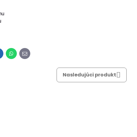
nu
u
inkedIn
WhatsApp
E-
mail
Nasledujúci produkt