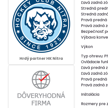
Ľavá zadná zó
Stredná predn
Stredná zadná 
Pravá predná
Pravá zadná z
Bezpečnosť p
Výbava konver
Výkon
Typ ohrevu: Pl
Hrdý partner HK Nitra
Ovládacie funk
Ľavá predná 
Ľavá zadná z
Pravá predná
Pravá zadná 
Inštalácia
Rozmery pre 