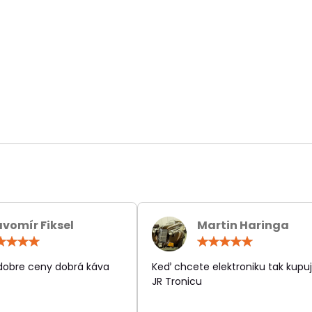
avomír Fiksel
Martin Haringa
Hodnotenie:
Hodn
5
5
/
/
 dobre ceny dobrá káva
Keď chcete elektroniku tak kupuj
5
5
JR Tronicu