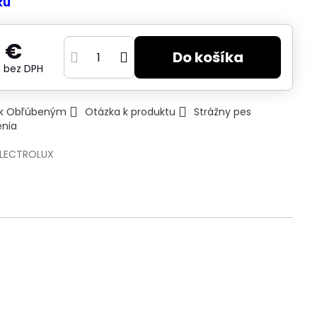
ku
 €
Do košíka
€
bez DPH
ť k Obľúbeným
Otázka k produktu
Strážny pes
enia
ELECTROLUX