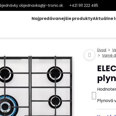
bjednávky objednavka@jr-tronic.sk
+421 911 222 485
Najpredávanejšie produkty
Aktuálne 
Úvod
V
Varné d
ELE
ply
Hodnote
Plynová 