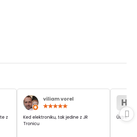
viliam vorel
H
otenie:
Hodnotenie:
5
/
te z
Ked elektroniku, tak jedine z JR
Ústretov
5
Tronicu