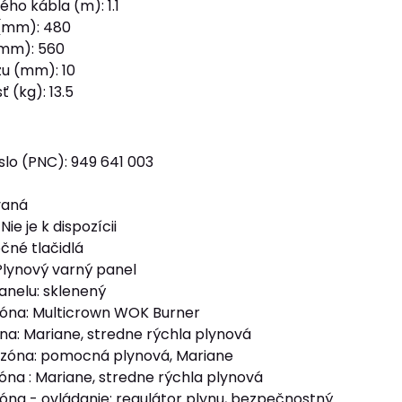
ho kábla (m): 1.1
 (mm): 480
(mm): 560
u (mm): 10
 (kg): 13.5
slo (PNC): 949 641 003
vaná
ie je k dispozícii
čné tlačidlá
Plynový varný panel
panelu: sklenený
óna: Multicrown WOK Burner
na: Mariane, stredne rýchla plynová
 zóna: pomocná plynová, Mariane
óna : Mariane, stredne rýchla plynová
óna - ovládanie: regulátor plynu, bezpečnostný