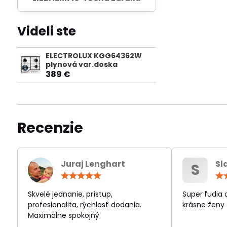
Videli ste
ELECTROLUX KGG64362W
plynová var.doska
389 €
Recenzie
Juraj Lenghart
Sl
S
Hodnotenie:
5
/
Skvelé jednanie, prístup,
Super ľudia
5
profesionalita, rýchlosť dodania.
krásne ženy
Maximálne spokojný