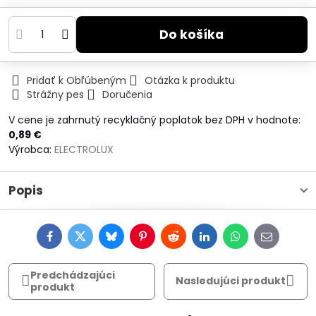
Do košíka
Pridať k Obľúbeným
Otázka k produktu
Strážny pes
Doručenia
V cene je zahrnutý recyklačný poplatok bez DPH v hodnote:
0,89 €
Výrobca:
ELECTROLUX
Popis
Facebook
Twitter
Bluesky
Pinterest
Reddit
LinkedIn
WhatsApp
E-
mail
Predchádzajúci
Nasledujúci produkt
produkt