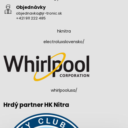
Objednávky
objednavka@jr-tronic.sk
+421 911 222 485
hknitra
electroluxslovensko/
whirlpoolusa/
Hrdý partner HK Nitra