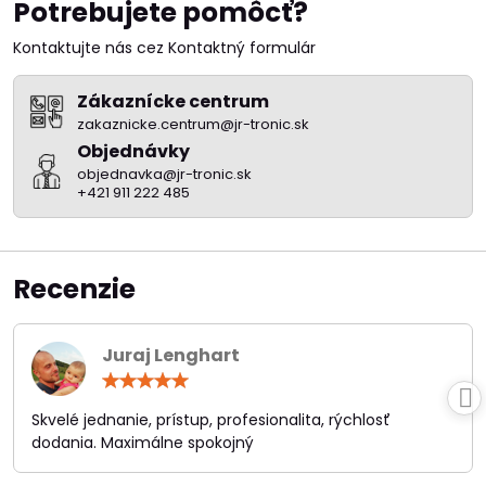
Potrebujete pomôcť?
Kontaktujte nás cez Kontaktný formulár
Zákaznícke centrum
zakaznicke.centrum@jr-tronic.sk
Objednávky
objednavka@jr-tronic.sk
+421 911 222 485
Recenzie
Juraj Lenghart
Hodnotenie:
5
/
Skvelé jednanie, prístup, profesionalita, rýchlosť
5
dodania. Maximálne spokojný