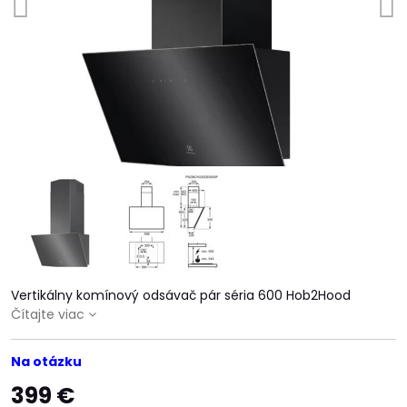
Vertikálny komínový odsávač pár séria 600 Hob2Hood
Čítajte viac
Na otázku
399 €