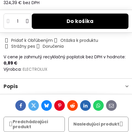
324,39 €
bez DPH
Do košíka
Pridať k Obľúbeným
Otázka k produktu
Strážny pes
Doručenia
V cene je zahrnutý recyklačný poplatok bez DPH v hodnote:
0,89 €
Výrobca:
ELECTROLUX
Popis
Facebook
Twitter
Bluesky
Pinterest
Reddit
LinkedIn
WhatsApp
E-
mail
Predchádzajúci
Nasledujúci produkt
produkt