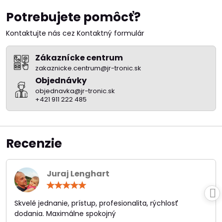
Potrebujete pomôcť?
Kontaktujte nás cez Kontaktný formulár
Zákaznícke centrum
zakaznicke.centrum@jr-tronic.sk
Objednávky
objednavka@jr-tronic.sk
+421 911 222 485
Recenzie
Juraj Lenghart
Hodnotenie:
5
/
Skvelé jednanie, prístup, profesionalita, rýchlosť
5
dodania. Maximálne spokojný