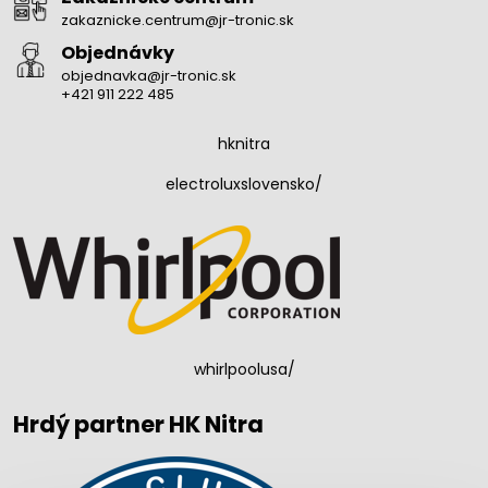
zakaznicke.centrum@jr-tronic.sk
Objednávky
objednavka@jr-tronic.sk
+421 911 222 485
hknitra
electroluxslovensko/
whirlpoolusa/
Hrdý partner HK Nitra