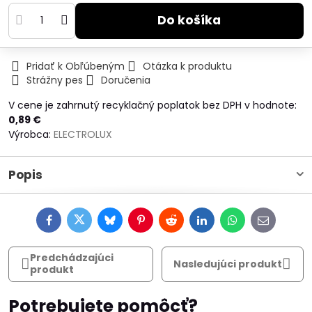
Do košíka
Pridať k Obľúbeným
Otázka k produktu
Strážny pes
Doručenia
V cene je zahrnutý recyklačný poplatok bez DPH v hodnote:
0,89 €
Výrobca:
ELECTROLUX
Popis
Facebook
Twitter
Bluesky
Pinterest
Reddit
LinkedIn
WhatsApp
E-
mail
Predchádzajúci
Nasledujúci produkt
produkt
Potrebujete pomôcť?