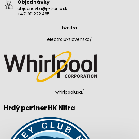
Objednávky
objednavka@jr-tronic.sk
+421 911 222 485
hknitra
electroluxslovensko/
whirlpoolusa/
Hrdý partner HK Nitra