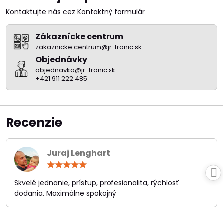
Kontaktujte nás cez Kontaktný formulár
Zákaznícke centrum
zakaznicke.centrum@jr-tronic.sk
Objednávky
objednavka@jr-tronic.sk
+421 911 222 485
Recenzie
Juraj Lenghart
Hodnotenie:
5
/
Skvelé jednanie, prístup, profesionalita, rýchlosť
5
dodania. Maximálne spokojný