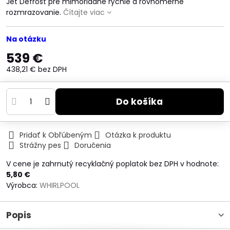
Jet Defrost pre mimoriadne rýchle a rovnomerné
rozmrazovanie.
Čítajte viac
Na otázku
539 €
438,21 €
bez DPH
Do košíka
Pridať k Obľúbeným
Otázka k produktu
Strážny pes
Doručenia
V cene je zahrnutý recyklačný poplatok bez DPH v hodnote:
5,80 €
Výrobca:
WHIRLPOOL
Popis