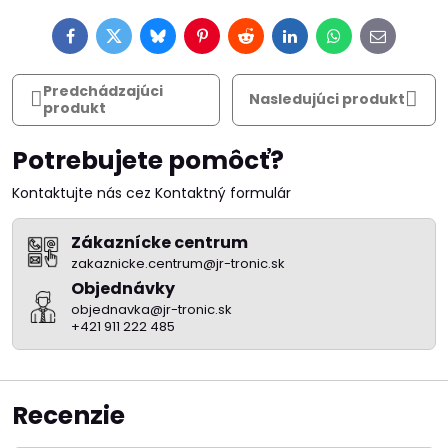
Facebook
Twitter
Bluesky
Pinterest
Reddit
LinkedIn
WhatsApp
E-
mail
Predchádzajúci
Nasledujúci produkt
produkt
Potrebujete pomôcť?
Kontaktujte nás cez Kontaktný formulár
Zákaznícke centrum
zakaznicke.centrum@jr-tronic.sk
Objednávky
objednavka@jr-tronic.sk
+421 911 222 485
Recenzie