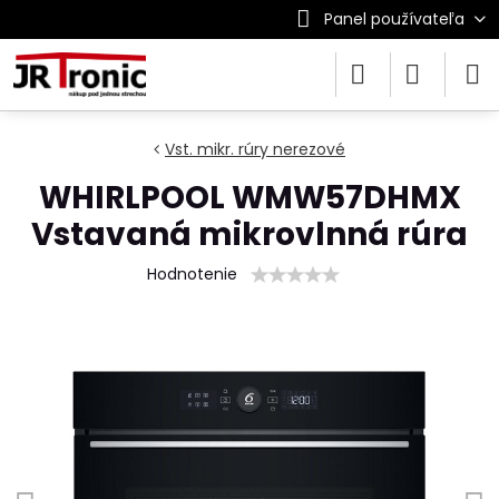
Panel používateľa
Vst. mikr. rúry nerezové
WHIRLPOOL WMW57DHMX
Vstavaná mikrovlnná rúra
Hodnotenie