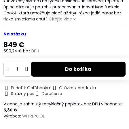
konvekčný systém na rýchle dosiahnutie správnej teploty a
úplne eliminuje potrebu predhrievania. Inovatívna funkcia
Cook4, ktorá umožňuje piecť až štyri rôzne jedlá naraz bez
rizika zmiešania chutí.
Čítajte viac
Na otázku
849 €
690,24 €
bez DPH
Do košíka
Pridať k Obľúbeným
Otázka k produktu
Strážny pes
Doručenia
V cene je zahrnutý recyklačný poplatok bez DPH v hodnote:
5,80 €
Výrobca:
WHIRLPOOL