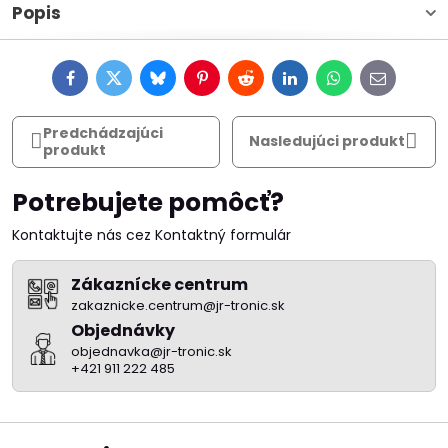
Popis
Facebook
Twitter
Bluesky
Pinterest
Reddit
LinkedIn
WhatsApp
E-
mail
Predchádzajúci
Nasledujúci produkt
produkt
Potrebujete pomôcť?
Kontaktujte nás cez Kontaktný formulár
Zákaznícke centrum
zakaznicke.centrum@jr-tronic.sk
Objednávky
objednavka@jr-tronic.sk
+421 911 222 485