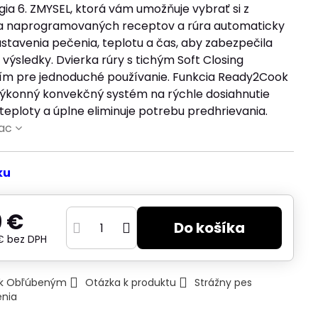
ia 6. ZMYSEL, ktorá vám umožňuje vybrať si z
 naprogramovaných receptov a rúra automaticky
stavenia pečenia, teplotu a čas, aby zabezpečila
výsledky. Dvierka rúry s tichým Soft Closing
ím pre jednoduché používanie. Funkcia Ready2Cook
výkonný konvekčný systém na rýchle dosiahnutie
teploty a úplne eliminuje potrebu predhrievania.
iac
ku
 €
Do košíka
 €
bez DPH
ť k Obľúbeným
Otázka k produktu
Strážny pes
enia