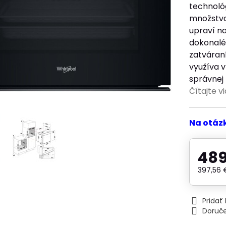
technológ
množstva
upraví na
dokonalé 
zatváran
využíva 
správnej 
Čítajte v
Na otáz
489
397,56
Prida
Doruč