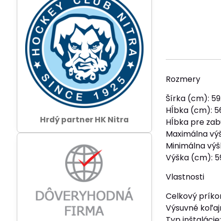
Rozmery
Šírka (cm): 59
Hĺbka (cm): 5
Hrdý partner HK Nitra
Hĺbka pre zab
Maximálna výš
Minimálna výš
Výška (cm): 5
Vlastnosti
Celkový príko
Výsuvné koľajn
Typ inštalácie