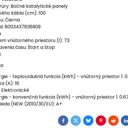
rúry: Bočné katalytické panely
ckého kábla (cm): 100
u: Čierna
ód: 8003437836909
á
em vnútorného priestoru (l): 73
avenia času: Štart a Stop
c
ta
ie - teplovzdušná funkcia (kWh) - vnútorný priestor 1: 0
a (A): 16
 Elektronické
gie - konvenčná funkcia (kWh) - vnútorný priestor 1: 0.6
rieda (NEW (2010/30/EU): A+
Facebook
Twitter
Bluesky
Pinterest
Reddit
L