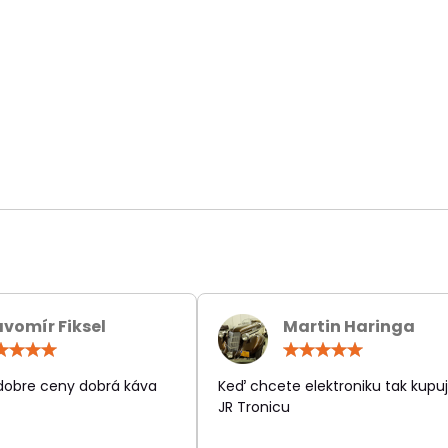
avomír Fiksel
Martin Haringa
Hodnotenie:
Hodn
5
5
/
/
 dobre ceny dobrá káva
Keď chcete elektroniku tak kupuj
5
5
JR Tronicu