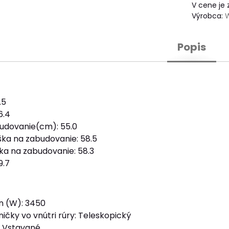
V cene je
Výrobca:
Popis
.5
6.4
udovanie(cm): 55.0
ka na zabudovanie: 58.5
ka na zabudovanie: 58.3
9.7
n (W): 3450
ičky vo vnútri rúry: Teleskopický
: Vstavané