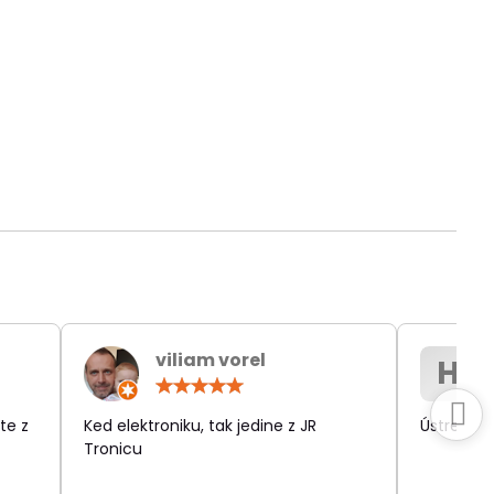
viliam vorel
H
otenie:
Hodnotenie:
5
/
te z
Ked elektroniku, tak jedine z JR
Ústretov
5
Tronicu