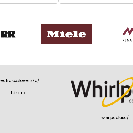
lectroluxslovensko/
hknitra
whirlpoolusa/