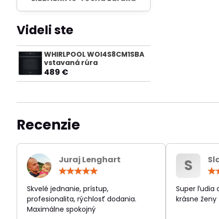
Videli ste
WHIRLPOOL WOI4S8CM1SBA
vstavaná rúra
489 €
Recenzie
Juraj Lenghart
Sl
S
Hodnotenie:
5
/
Skvelé jednanie, prístup,
Super ľudia
5
profesionalita, rýchlosť dodania.
krásne ženy
Maximálne spokojný