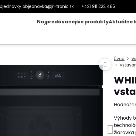
bjednávky objednavka@jr-tronic.sk
+421 911 222 485
Najpredávanejšie produkty
Aktuálne 
Úvod
V
Vstavan
WHI
vst
Hodnote
Výhody te
technológ
žiarovka 