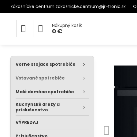
Zákaznícke centrum zakaznicke.centrum@jr-tronic.sk
O
Nákupný košík
0 €
Voľne stojace spotrebiče
Vstavané spotrebiče
Malé domáce spotrebiče
Kuchynské drezy a
príslušenstvo
VÝPREDAJ
Príslušenstvo