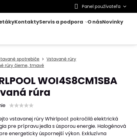
Panel používateľa
letáky
Kontakty
Servis a podpora
O nás
Novinky
stavané spotrebiče
Vstavané rúry
é rúry čierne, tmavé
RLPOOL WOI4S8CM1SBA
avaná rúra
nie
jto vstavanej rúry Whirlpool: pokročilá elektrická
ia pre prípravu jedla s úsporou energie. Halogénová
pre energeticky úspornejší výkon. Exkluzívna