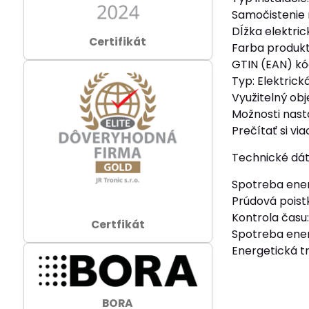
Samočistenie 
Dĺžka elektri
Certifikát
Farba produkt
GTIN (EAN) k
Typ: Elektrick
Využitelný obj
Možnosti nast
Prečítať si via
Technické dá
Spotreba energ
Prúdová poistk
Kontrola času:
Certfikát
Spotreba ener
Energetická t
BORA