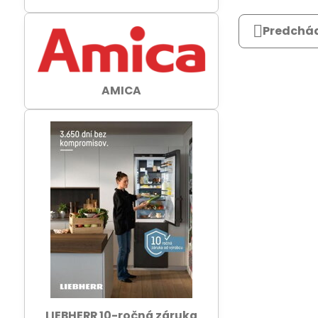
Predchád
AMICA
LIEBHERR 10-ročná záruka