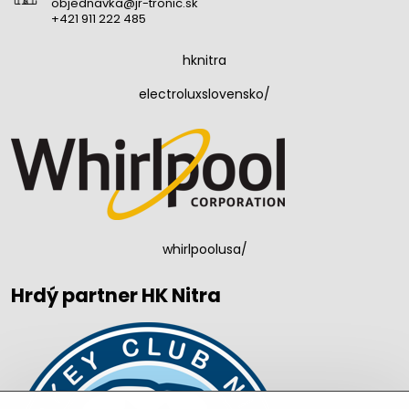
objednavka@jr-tronic.sk
+421 911 222 485
hknitra
electroluxslovensko/
whirlpoolusa/
Hrdý partner HK Nitra