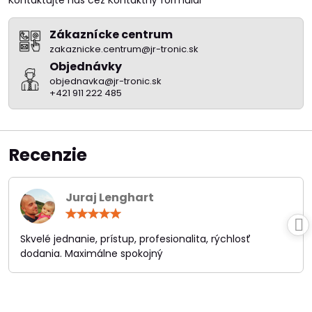
Zákaznícke centrum
zakaznicke.centrum@jr-tronic.sk
Objednávky
objednavka@jr-tronic.sk
+421 911 222 485
Recenzie
Juraj Lenghart
Hodnotenie:
5
/
Skvelé jednanie, prístup, profesionalita, rýchlosť
5
dodania. Maximálne spokojný