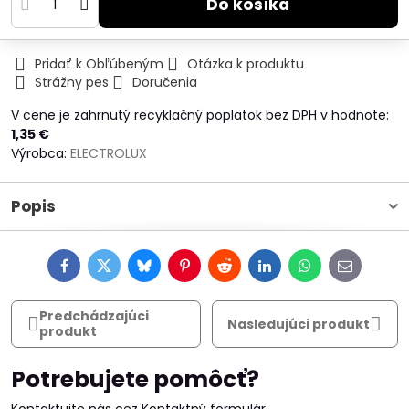
Do košíka
Pridať k Obľúbeným
Otázka k produktu
Strážny pes
Doručenia
V cene je zahrnutý recyklačný poplatok bez DPH v hodnote:
1,35 €
Výrobca:
ELECTROLUX
Popis
Facebook
Twitter
Bluesky
Pinterest
Reddit
LinkedIn
WhatsApp
E-
mail
Predchádzajúci
Nasledujúci produkt
produkt
Potrebujete pomôcť?
Kontaktujte nás cez Kontaktný formulár