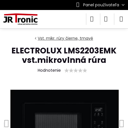
Panel používateľa
Vst. mikr. rúry čierne, tmavé
ELECTROLUX LMS2203EMK
vst.mikrovlnná rúra
Hodnotenie