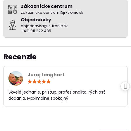
Zákaznícke centrum
zakaznicke.centrum@jr-tronic.sk
Objednávky
objednavka@jr-tronic.sk
+421 911 222 485
Recenzie
Juraj Lenghart
Hodnotenie:
5
/
Skvelé jednanie, prístup, profesionalita, rýchlosť
5
dodania. Maximálne spokojný