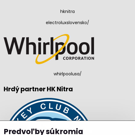
hknitra
electroluxslovensko/
whirlpoolusa/
Hrdý partner HK Nitra
Predvoľby súkromia