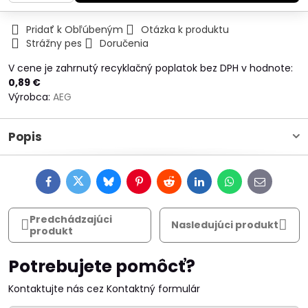
Pridať k Obľúbeným
Otázka k produktu
Strážny pes
Doručenia
V cene je zahrnutý recyklačný poplatok bez DPH v hodnote:
0,89 €
Výrobca:
AEG
Popis
Facebook
Twitter
Bluesky
Pinterest
Reddit
LinkedIn
WhatsApp
E-
mail
Predchádzajúci
Nasledujúci produkt
produkt
Potrebujete pomôcť?
Kontaktujte nás cez Kontaktný formulár