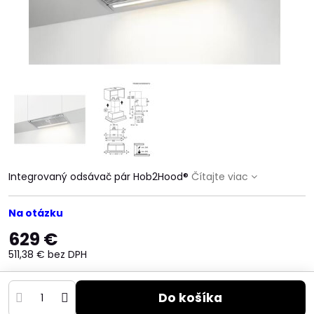
Integrovaný odsávač pár Hob2Hood®
Čítajte viac
Na otázku
629 €
511,38 €
bez DPH
Do košíka