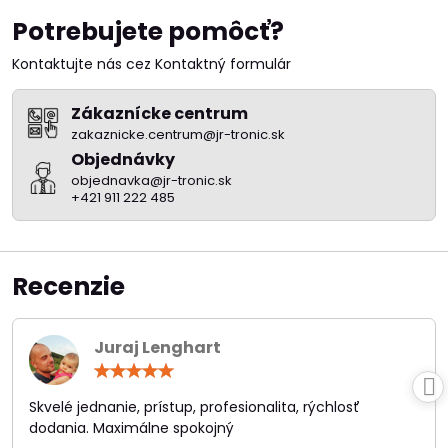
Potrebujete pomôcť?
Kontaktujte nás cez Kontaktný formulár
Zákaznícke centrum
zakaznicke.centrum@jr-tronic.sk
Objednávky
objednavka@jr-tronic.sk
+421 911 222 485
Recenzie
Juraj Lenghart
Hodnotenie:
5
/
Skvelé jednanie, prístup, profesionalita, rýchlosť
5
dodania. Maximálne spokojný