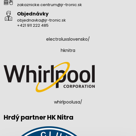
zakaznicke.centrum@jr-tronic.sk
Objednávky
objednavka@jr-tronic.sk
+421 911 222 485
electroluxslovensko/
hknitra
whirlpoolusa/
Hrdý partner HK Nitra