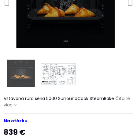
Vstavaná rúra séria 5000 SurroundCook SteamBake
Čítajte
viac
Na otázku
839 €