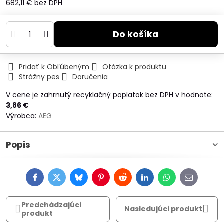
682,11 €
bez DPH
Do košíka
Pridať k Obľúbeným
Otázka k produktu
Strážny pes
Doručenia
V cene je zahrnutý recyklačný poplatok bez DPH v hodnote:
3,86 €
Výrobca:
AEG
Popis
Facebook
Twitter
Bluesky
Pinterest
Reddit
LinkedIn
WhatsApp
E-
mail
Predchádzajúci
Nasledujúci produkt
produkt