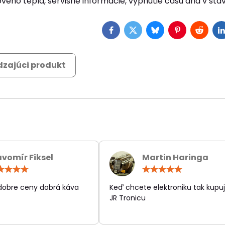
ového tepla, servisné informácie, vypnutie času dňa v st
Facebook
Twitter
Bluesky
Pinterest
Reddit
L
zajúci produkt
avomír Fiksel
Martin Haringa
Hodnotenie:
Hodn
5
5
/
/
 dobre ceny dobrá káva
Keď chcete elektroniku tak kupuj
5
5
JR Tronicu