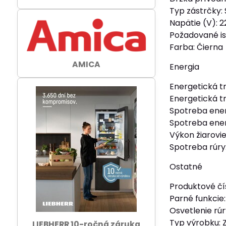
Typ zástrčky:
Napätie (V): 
Požadované ist
Farba: Čierna
AMICA
Energia
Energetická t
Energetická tr
Spotreba energ
Spotreba ener
Výkon žiarovie
Spotreba rúry:
Ostatné
Produktové čí
Parné funkcie:
Osvetlenie rú
Typ výrobku: 
LIEBHERR 10-ročná záruka