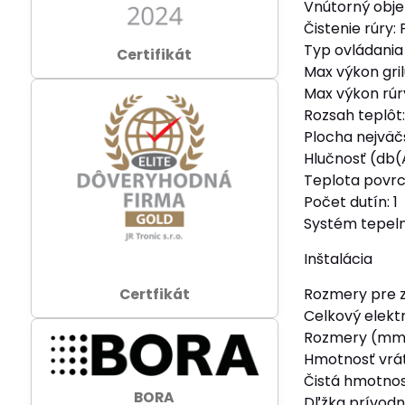
Vnútorný objem
Čistenie rúry:
Typ ovládania
Certifikát
Max výkon gri
Max výkon rúr
Rozsah teplôt
Plocha nejväč
Hlučnosť (db(
Teplota povrc
Počet dutín: 1
Systém tepeln
Inštalácia
Certfikát
Rozmery pre 
Celkový elekt
Rozmery (mm)
Hmotnosť vrát
Čistá hmotnos
BORA
Dľžka prívodn