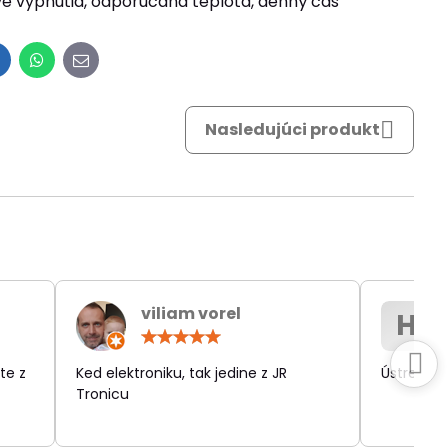
ave vypnutia, odporučaná teplota, denný čas
inkedIn
WhatsApp
E-
mail
Nasledujúci produkt
viliam vorel
H
otenie:
Hodnotenie:
5
/
te z
Ked elektroniku, tak jedine z JR
Ústretov
5
Tronicu