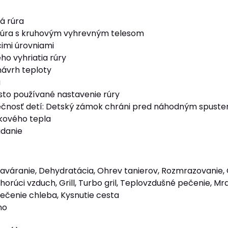
á rúra
rúra s kruhovým vyhrevným telesom
cimi úrovniami
ho vyhriatia rúry
ávrh teploty
a
to používané nastavenie rúry
čnosť detí: Detský zámok chráni pred náhodným spuste
tkového tepla
ádanie
 Zaváranie, Dehydratácia, Ohrev tanierov, Rozmrazovanie,
 horúci vzduch, Grill, Turbo gril, Teplovzdušné pečenie, 
Pečenie chleba, Kysnutie cesta
no