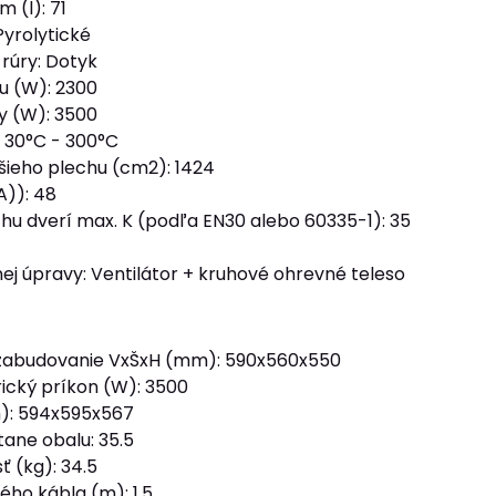
 (l): 71
 Pyrolytické
 rúry: Dotyk
lu (W): 2300
y (W): 3500
: 30°C - 300°C
šieho plechu (cm2): 1424
A)): 48
hu dverí max. K (podľa EN30 alebo 60335-1): 35
ej úpravy: Ventilátor + kruhové ohrevné teleso
zabudovanie VxŠxH (mm): 590x560x550
rický príkon (W): 3500
: 594x595x567
ane obalu: 35.5
ť (kg): 34.5
ého kábla (m): 1.5