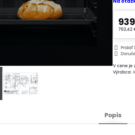
Na otáz
939
763,42
Prida
Doruč
V cene je
Výrobca:
Popis