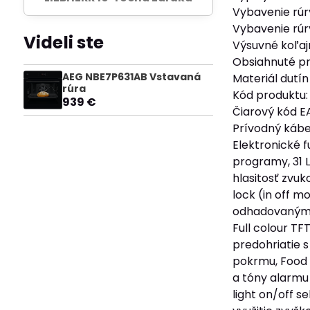
Vybavenie rúr
Vybavenie rúr
Videli ste
Výsuvné koľajn
Obsiahnuté pr
AEG NBE7P631AB Vstavaná
Materiál dutín
rúra
Kód produktu:
939 €
Čiarový kód E
Prívodný kábe
Elektronické f
programy, 31 L
hlasitosť zvuk
lock (in off m
odhadovaným k
Full colour TF
predohriatie 
pokrmu, Food 
a tóny alarmu
light on/off s