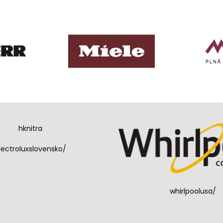
hknitra
lectroluxslovensko/
whirlpoolusa/