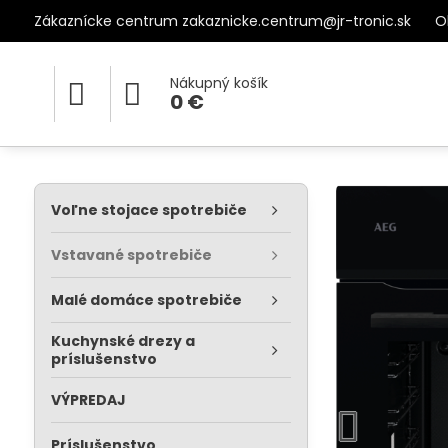
Zákaznícke centrum zakaznicke.centrum@jr-tronic.sk
O
Nákupný košík
0 €
Voľne stojace spotrebiče
Vstavané spotrebiče
Malé domáce spotrebiče
Kuchynské drezy a
príslušenstvo
VÝPREDAJ
Príslušenstvo