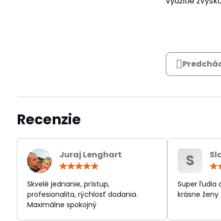
využitie zvyšk
Predchád
Recenzie
Juraj Lenghart
Sl
S
Hodnotenie:
5
/
Skvelé jednanie, prístup,
Super ľudia
5
profesionalita, rýchlosť dodania.
krásne ženy
Maximálne spokojný