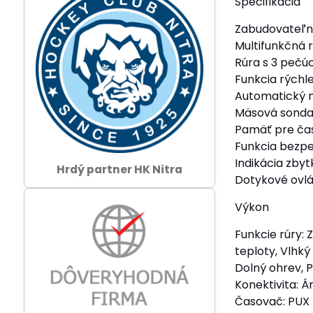
Špecifikácia
Zabudovateľn
Multifunkčná 
Rúra s 3 pečú
Funkcia rýchle
Automatický n
Mäsová sond
Pamäť pre čas
Funkcia bezpe
Indikácia zby
Hrdý partner HK Nitra
Dotykové ovl
Výkon
Funkcie rúry:
teploty, Vlhký
Dolný ohrev, 
Konektivita: Á
Časovač: PUX