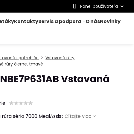
Panel používateľa
letáky
Kontakty
Servis a podpora
O nás
Novinky
stavané spotrebiče
Vstavané rúry
é rúry čierne, tmavé
 NBE7P631AB Vstavaná
nie
 rúra séria 7000 MealAssist
Čítajte viac