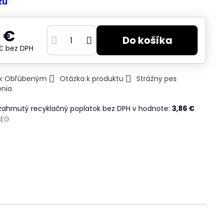
ku
 €
Do košíka
 €
bez DPH
ť k Obľúbeným
Otázka k produktu
Strážny pes
enia
 zahrnutý recyklačný poplatok bez DPH v hodnote:
3,86 €
AEG