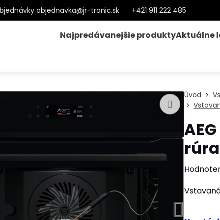
bjednávky objednavka@jr-tronic.sk
+421 911 222 485
Najpredávanejšie produkty
Aktuálne 
Úvod
V
Vstavan
AEG
rúra
Hodnote
Vstavaná