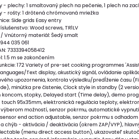
y - plechy: 1 smaltovaný plech na pečenie, 1 plech na z
y - rošty: 1 drôtená chrómovaná mriežka
ice: Side grids Easy entry
íslušenstvo: Wood screws, TR1LV
 / Vnútorný materiál: Šedý smalt
 944 035 061
AN: 7333394058412
l: 1.5 m se zakončením
unkcie: 172 Variety of pre-set cooking programmes 'Assist
anguages/Text display, akustický signál, ovládanie aplikác
ového upozornenia, kontrola výsledku/predĺženie času (Fin
ode), minútka pre čistenie, Clock style in standby (2 versio
oncom, stopky, Delayed start (Time delay), demo progra
T touch 95x35mm, elektronická regulácia teploty, elektron
s výberom možností, senzor pokrmu, automatické vypnuti
sensor end action adjustable, senzor pokrmu s odhadom ča
 a chýb - aktivácia / deaktivácia (okrem ZAP/VYP), hlavn
electable (menu direct access button), ukazovateľ skutočn