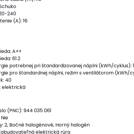
 Schuko
220-240
enie (A): 16
rieda: A++
ieda: 61.2
ie potrebnej pri štandardizovanej náplni (kWh/cyklus): 1
gie pro štandardnej náplni, režim s ventilátorom (kWh/cy
k: 40
 elektrická
slo (PNC): 944 035 061
 Nie
ry: 2, Bočné halogénové, Horný halogén
Zabudovateľná elektrická rúra