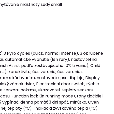
achytávanie mastnoty šedý smalt
', 3 Pyro cycles (quick. normal. intense), 3 obľúbené
ií, automatické vypnutie (len rúry), nastaviteľná
ish Assist podľa zostávajúceho 10% trvania), Child
ns), konektivita, čas varenia, čas varenia s
m s kódovaním, nastavenie jasu displeja, Display
ický zámok dvier, Electronical door switch, rýchle
e senzoru pokrmu, ukazovateľ teploty senzoru
su, Function lock (in running mode), tóny tlačidiel
ý vypínač, denná pamäť 3 dni späť, minútka, Oven
ej teploty (°C) , indikácia zvyškového tepla (°C),