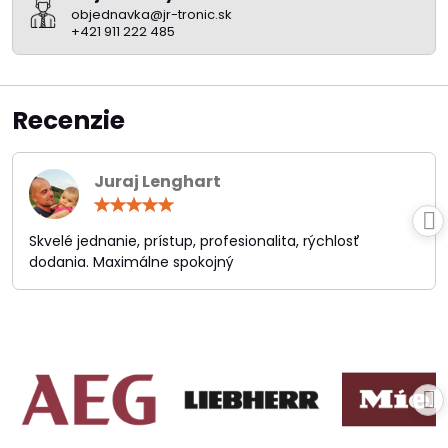
objednavka@jr-tronic.sk
+421 911 222 485
Recenzie
Juraj Lenghart
Hodnotenie:
5
/
Skvelé jednanie, prístup, profesionalita, rýchlosť
5
dodania. Maximálne spokojný