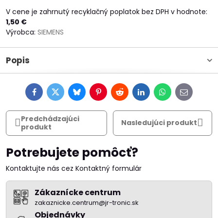
V cene je zahrnutý recyklačný poplatok bez DPH v hodnote:
1,50 €
Výrobca:
SIEMENS
Popis
Facebook
Twitter
Bluesky
Pinterest
Reddit
LinkedIn
WhatsApp
E-
mail
Predchádzajúci
Nasledujúci produkt
produkt
Potrebujete pomôcť?
Kontaktujte nás cez Kontaktný formulár
Zákaznícke centrum
zakaznicke.centrum@jr-tronic.sk
Objednávky